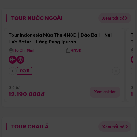
TOUR NƯỚC NGOÀI
Xem tất cả
Điểm nổi bật
Tour Indonesia Mùa Thu 4N3Đ | Đảo Bali - Núi
To
Lửa Batur - Làng Penglipuran
Tr
Hồ Chí Minh
4N3Đ
07/11
Giá từ:
Giá
Xem chi tiết
12.190.000đ
1
TOUR CHÂU Á
Xem tất cả
Điểm nổi bật