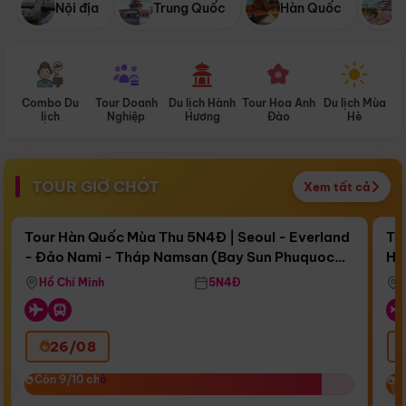
Nội địa
Trung Quốc
Hàn Quốc
N
Combo Du
Tour Doanh
Du lịch Hành
Tour Hoa Anh
Du lịch Mùa
D
lịch
Nghiệp
Hương
Đào
Hè
TOUR GIỜ CHÓT
Xem tất cả
Điểm nổi bật
Còn
16 ngày 18:10:17
Cò
Tour Hàn Quốc Mùa Thu 5N4Đ | Seoul - Everland
To
- Đảo Nami - Tháp Namsan (Bay Sun Phuquoc
Hò
Bay Sun Phuquoc Airways
Tặ
Airways)
Aq
Hồ Chí Minh
5N4Đ
26/08
‹
Còn 9/10 chỗ
Còn 9/10 chỗ
C
C