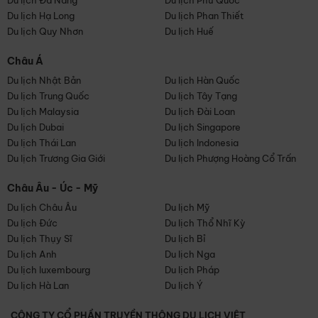
Du lịch Đà Nẵng
Du lịch Phú Quốc
Du lịch Hạ Long
Du lịch Phan Thiết
Du lịch Quy Nhơn
Du lịch Huế
Châu Á
Du lịch Nhật Bản
Du lịch Hàn Quốc
Du lịch Trung Quốc
Du lịch Tây Tạng
Du lịch Malaysia
Du lịch Đài Loan
Du lịch Dubai
Du lịch Singapore
Du lịch Thái Lan
Du lịch Indonesia
Du lịch Trương Gia Giới
Du lịch Phượng Hoàng Cổ Trấn
Châu Âu - Úc - Mỹ
Du lịch Châu Âu
Du lịch Mỹ
Du lịch Đức
Du lịch Thổ Nhĩ Kỳ
Du lịch Thụy Sĩ
Du lịch Bỉ
Du lịch Anh
Du lịch Nga
Du lịch luxembourg
Du lịch Pháp
Du lịch Hà Lan
Du lịch Ý
CÔNG TY CỔ PHẦN TRUYỀN THÔNG DU LỊCH VIỆT