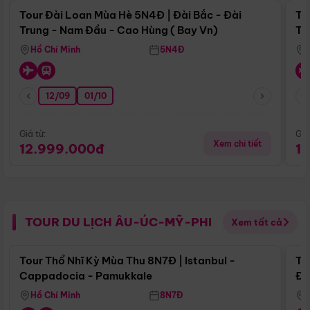
Tour Đài Loan Mùa Hè 5N4Đ | Đài Bắc - Đài
To
Trung - Nam Đầu - Cao Hùng ( Bay Vn)
Tr
Hồ Chí Minh
5N4Đ
12/09
01/10
Giá từ:
Giá
Xem chi tiết
12.999.000đ
1
TOUR DU LỊCH ÂU-ÚC-MỸ-PHI
Xem tất cả
Điểm nổi bật
Tour Thổ Nhĩ Kỳ Mùa Thu 8N7Đ | Istanbul -
To
Cappadocia - Pamukkale
Đế
Hồ Chí Minh
8N7Đ