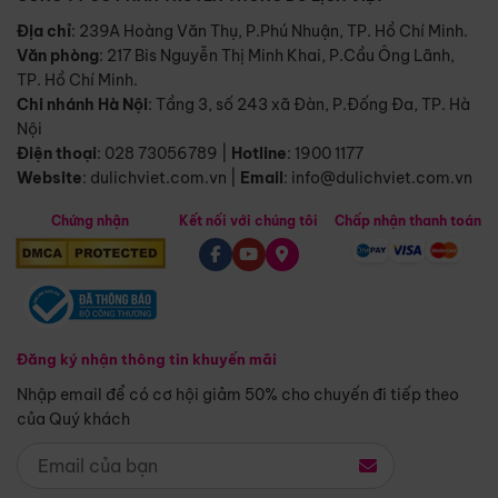
Địa chỉ
: 239A Hoàng Văn Thụ, P.Phú Nhuận, TP. Hồ Chí Minh.
Văn phòng
:
217 Bis Nguyễn Thị Minh Khai, P.Cầu Ông Lãnh,
TP. Hồ Chí Minh.
Chi nhánh Hà Nội
:
Tầng 3, số 243 xã Đàn, P.Đống Đa, TP. Hà
Nội
Điện thoại
:
028 73056789
|
Hotline
:
1900 1177
Website
:
dulichviet.com.vn
|
Email
:
info@dulichviet.com.vn
Chứng nhận
Kết nối với chúng tôi
Chấp nhận thanh toán
Đăng ký nhận thông tin khuyến mãi
Nhập email để có cơ hội giảm 50% cho chuyến đi tiếp theo
của Quý khách