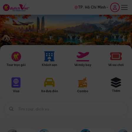
TP. Hồ Chí Minh
Tour trọn gói
Khách sạn
Vé máy bay
Vé vui chơi
Thêm
Visa
Xe đưa đón
Combo