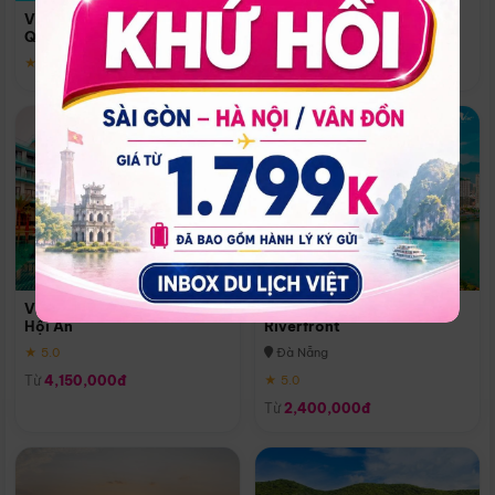
Quoc
Vinpearl Resort & Spa Phu
Phú Quốc
Quoc
★ 5.0
★ 5.0
Vinpearl Resort & Golf Nam
Melia Vinpearl Danang
Hội An
Riverfront
★ 5.0
Đà Nẵng
Từ
4,150,000đ
★ 5.0
Từ
2,400,000đ