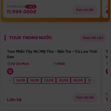
13.999.000đ
5.5
-14%
Xem chi tiết
11.999.000đ
4
TOUR TRONG NƯỚC
Xem tất cả
Điểm nổi bật
Tour Miền Tây 1N | Mỹ Tho - Bến Tre - Cù Lao Thới
To
Sơn
Hu
Hồ Chí Minh
1N0Đ
14/08
16/08
23/08
30/08
06/09
13/09
20/0
Giá
Xem chi tiết
7
Liên hệ