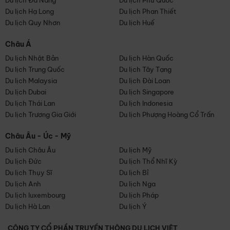
Du lịch Đà Nẵng
Du lịch Phú Quốc
Du lịch Hạ Long
Du lịch Phan Thiết
Du lịch Quy Nhơn
Du lịch Huế
Châu Á
Du lịch Nhật Bản
Du lịch Hàn Quốc
Du lịch Trung Quốc
Du lịch Tây Tạng
Du lịch Malaysia
Du lịch Đài Loan
Du lịch Dubai
Du lịch Singapore
Du lịch Thái Lan
Du lịch Indonesia
Du lịch Trương Gia Giới
Du lịch Phượng Hoàng Cổ Trấn
Châu Âu - Úc - Mỹ
Du lịch Châu Âu
Du lịch Mỹ
Du lịch Đức
Du lịch Thổ Nhĩ Kỳ
Du lịch Thụy Sĩ
Du lịch Bỉ
Du lịch Anh
Du lịch Nga
Du lịch luxembourg
Du lịch Pháp
Du lịch Hà Lan
Du lịch Ý
CÔNG TY CỔ PHẦN TRUYỀN THÔNG DU LỊCH VIỆT