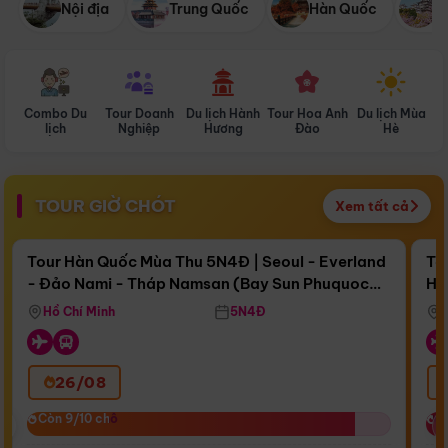
Nội địa
Trung Quốc
Hàn Quốc
N
Combo Du
Tour Doanh
Du lịch Hành
Tour Hoa Anh
Du lịch Mùa
D
lịch
Nghiệp
Hương
Đào
Hè
TOUR GIỜ CHÓT
Xem tất cả
Điểm nổi bật
Còn
17 ngày 13:56:31
Cò
Tour Hàn Quốc Mùa Thu 5N4Đ | Seoul - Everland
To
- Đảo Nami - Tháp Namsan (Bay Sun Phuquoc
Hò
Bay Sun Phuquoc Airways
Tặ
Airways)
Aq
Hồ Chí Minh
5N4Đ
26/08
‹
Còn 9/10 chỗ
Còn 9/10 chỗ
C
C