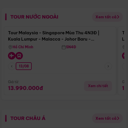
TOUR NƯỚC NGOÀI
Xem tất cả
Điểm nổi bật
Tour Malaysia - Singapore Mùa Thu 4N3Đ |
To
Kuala Lumpur - Malacca - Johor Baru -
Lử
Singapore
Hồ Chí Minh
5N4Đ
13/08
Giá từ:
Giá
Xem chi tiết
13.990.000đ
1
TOUR CHÂU Á
Xem tất cả
Điểm nổi bật