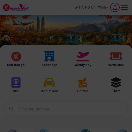
TP. Hồ Chí Minh
Tour trọn gói
Khách sạn
Vé máy bay
Vé vui chơi
Thêm
Visa
Xe đưa đón
Combo