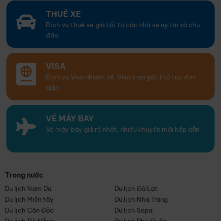
THUÊ XE
Dịch vụ thuê xe giá tốt từ các nhà xe uy tín và chu
đáo
VISA
Dịch vụ Visa nhanh, rẻ. Visa trọn gói, thủ tục đơn
giản
VÉ MÁY BAY
Vé máy bay giá rẻ nhất, nhiều khuyến mãi hấp dẫn
Trong nước
Du lịch Nam Du
Du lịch Đà Lạt
Du lịch Miền tây
Du lịch Nha Trang
Du lịch Côn Đảo
Du lịch Sapa