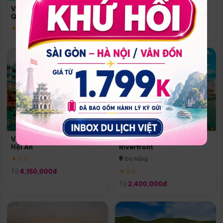
Quoc
Vinpearl Resort & Spa Phu
Phú Quốc
Quoc
★ 5.0
★ 5.0
Vinpearl Resort & Golf Nam
Melia Vinpearl Danang
Hội An
Riverfront
★ 5.0
Đà Nẵng
Từ
4,150,000đ
★ 5.0
Từ
2,400,000đ