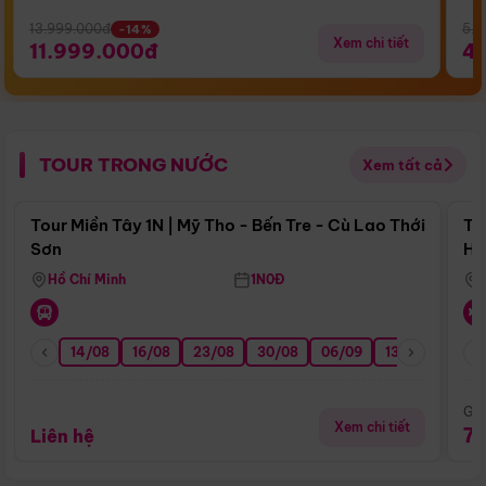
13.999.000đ
5.5
-14%
Xem chi tiết
11.999.000đ
4
TOUR TRONG NƯỚC
Xem tất cả
Điểm nổi bật
Tour Miền Tây 1N | Mỹ Tho - Bến Tre - Cù Lao Thới
To
Sơn
Hu
Hồ Chí Minh
1N0Đ
14/08
16/08
23/08
30/08
06/09
13/09
20/0
Giá
Xem chi tiết
7
Liên hệ