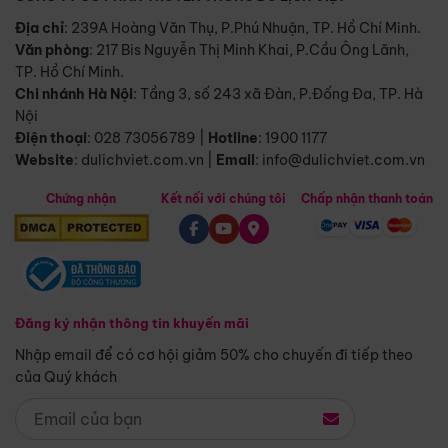
Địa chỉ
: 239A Hoàng Văn Thụ, P.Phú Nhuận, TP. Hồ Chí Minh.
Văn phòng
:
217 Bis Nguyễn Thị Minh Khai, P.Cầu Ông Lãnh,
TP. Hồ Chí Minh.
Chi nhánh Hà Nội
:
Tầng 3, số 243 xã Đàn, P.Đống Đa, TP. Hà
Nội
Điện thoại
:
028 73056789
|
Hotline
:
1900 1177
Website
:
dulichviet.com.vn
|
Email
:
info@dulichviet.com.vn
Chứng nhận
Kết nối với chúng tôi
Chấp nhận thanh toán
Đăng ký nhận thông tin khuyến mãi
Nhập email để có cơ hội giảm 50% cho chuyến đi tiếp theo
của Quý khách