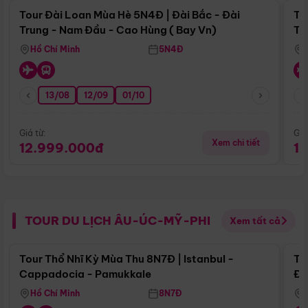
Tour Đài Loan Mùa Hè 5N4Đ | Đài Bắc - Đài
To
Trung - Nam Đầu - Cao Hùng ( Bay Vn)
Tr
Hồ Chí Minh
5N4Đ
13/08
12/09
01/10
Giá từ:
Giá
Xem chi tiết
12.999.000đ
1
TOUR DU LỊCH ÂU-ÚC-MỸ-PHI
Xem tất cả
Điểm nổi bật
Tour Thổ Nhĩ Kỳ Mùa Thu 8N7Đ | Istanbul -
To
Cappadocia - Pamukkale
Đế
Hồ Chí Minh
8N7Đ