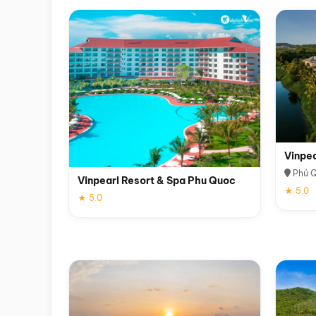
Vinpe
Phú 
Vinpearl Resort & Spa Phu Quoc
★ 5.0
★ 5.0