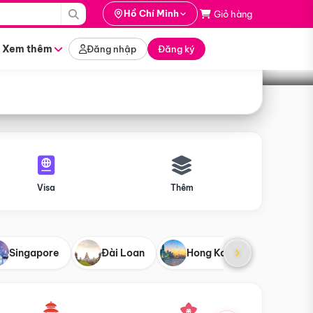
i hành
Hồ Chí Minh
Giỏ hàng
Tìm tour
tháng nào
Xem thêm
Đăng nhập
Đăng ký
Visa
Thêm
Singapore
Đài Loan
Hong Kong
Mỹ