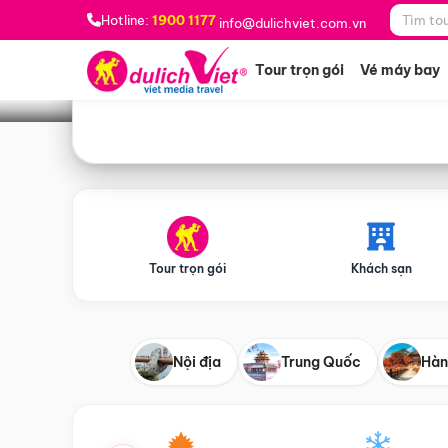
Bạn muốn đi đâu?
*
Hotline:
1900 1177
info@dulichviet.com.vn
Tour trọn gói
Vé máy bay
Tour trọn gói
Khách sạn
Nội địa
Trung Quốc
Hàn