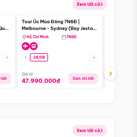
Xem tất cả
 bật
Điểm nổi bật
Tour Úc Mùa Đông 7N6Đ |
Tour Nam Ph
 Quan
Melbourne - Sydney (Bay Jestar
Cape Town -
Airways)
Bàn - Johan
Hồ Chí Minh
7N6Đ
Hồ Chí Minh
Safari - Lo
28/08
28/08
›
Giá từ:
Giá từ:
tiết
Xem chi tiết
47.990.000đ
88.900.0
Xem tất cả