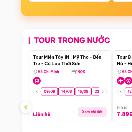
TOUR TRONG NƯỚC
Điểm nổi bật
Tour Miền Tây 1N | Mỹ Tho - Bến
Tour Đ
Tre - Cù Lao Thới Sơn
Nà - H
Nha
Hồ Chí Minh
1N0Đ
Hồ Ch
09/08
14/08
16/08
23/08
30/08
12
0
‹
Giá từ:
Xem chi tiết
7.89
Liên hệ