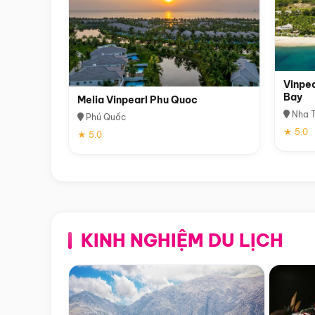
Vinpea
Bay
Melia Vinpearl Phu Quoc
Nha T
Phú Quốc
★ 5.0
★ 5.0
KINH NGHIỆM DU LỊCH