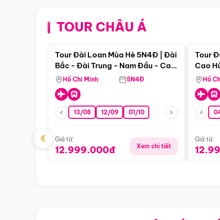
TOUR CHÂU Á
Điểm nổi bật
Tour Đài Loan Mùa Hè 5N4Đ | Đài
Tour Đ
Bắc - Đài Trung - Nam Đầu - Cao
Cao Hù
Hùng ( Bay Vn)
(Bay V
Hồ Chí Minh
5N4Đ
Hồ Ch
13/08
12/09
01/10
0
‹
Giá từ:
Giá từ:
Xem chi tiết
12.999.000đ
12.9