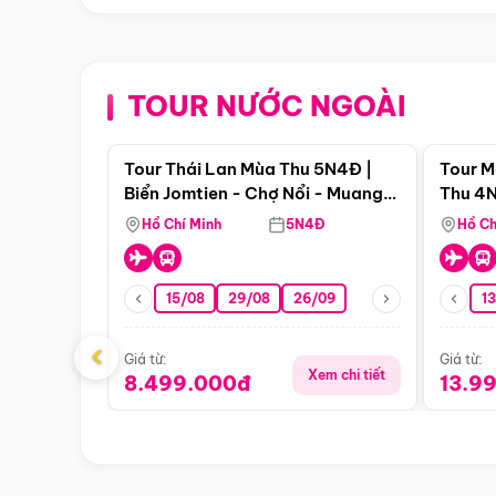
TOUR NƯỚC NGOÀI
Điểm nổi bật
Tour Thái Lan Mùa Thu 5N4Đ |
Tour M
Biển Jomtien - Chợ Nổi - Muang
Thu 4N
Boran - Suanthai
Malacc
Hồ Chí Minh
5N4Đ
Hồ Ch
Singa
15/08
29/08
26/09
1
‹
Giá từ:
Giá từ:
Xem chi tiết
8.499.000đ
13.9