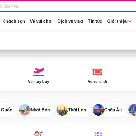
Điểm khởi hành
Tháng khở
Hồ Chí Minh
Bất kỳ 
Khách sạn
Vé vui chơi
Dịch vụ visa
Tin tức
Giới thiệu
Vé máy bay
Vé vui chơi
 Quốc
Nhật Bản
Thái Lan
Châu Âu