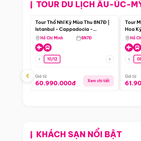
TOUR DU LỊCH ÂU-ÚC-M
Điểm nổi bật
Tour Thổ Nhĩ Kỳ Mùa Thu 8N7Đ |
Tour M
Istanbul - Cappadocia -
Hoa Kỳ
Pamukkale
Hồ Chí Minh
8N7Đ
Hồ Ch
10/12
0
‹
Giá từ:
Giá từ:
Xem chi tiết
60.990.000đ
61.9
KHÁCH SẠN NỔI BẬT