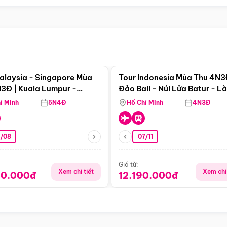
Điểm nổi bật
Điểm nổi
alaysia - Singapore Mùa
Tour Indonesia Mùa Thu 4N3
3Đ | Kuala Lumpur -
Đảo Bali - Núi Lửa Batur - L
a - Johor Baru -
Penglipuran
í Minh
5N4Đ
Hồ Chí Minh
4N3Đ
pore
3/08
07/11
Giá từ:
Xem chi tiết
Xem chi 
90.000đ
12.190.000đ