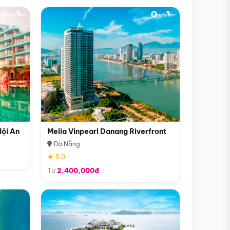
Hội An
Melia Vinpearl Danang Riverfront
Đà Nẵng
★ 5.0
Từ
2,400,000đ