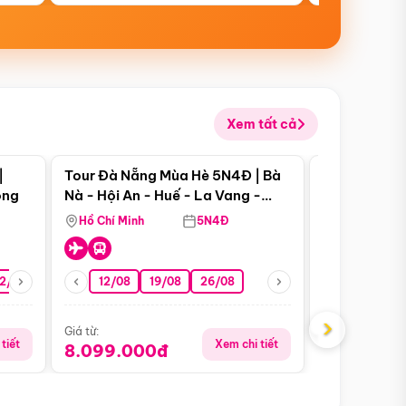
Xem tất cả
 bật
Điểm nổi bật
|
Tour Đà Nẵng Mùa Hè 5N4Đ | Bà
Tour Phú Qu
ong
Nà - Hội An - Huế - La Vang -
World - Vin
Động Thiên Đường
Hòn Thơm
Hồ Chí Minh
5N4Đ
Hồ Chí Minh
2/08
26/08
05/09
12/08
19/08
09/09
26/08
12/09
Giá từ:
5.899.00
›
Giá từ:
tiết
Xem chi tiết
8.099.000đ