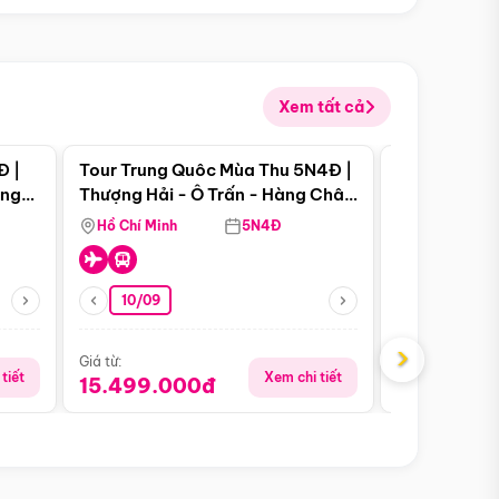
Xem tất cả
 bật
Điểm nổi bật
Đ |
Tour Trung Quôc Mùa Thu 5N4Đ |
Tour Trung
àng
Thượng Hải - Ô Trấn - Hàng Châu
| Thành Đô 
(Tour Không Shopping)
Viên Gấu Tr
Hồ Chí Minh
5N4Đ
Hồ Chí Minh
10/09
06/08
›
Giá từ:
Giá từ:
tiết
Xem chi tiết
15.499.000đ
18.990.0