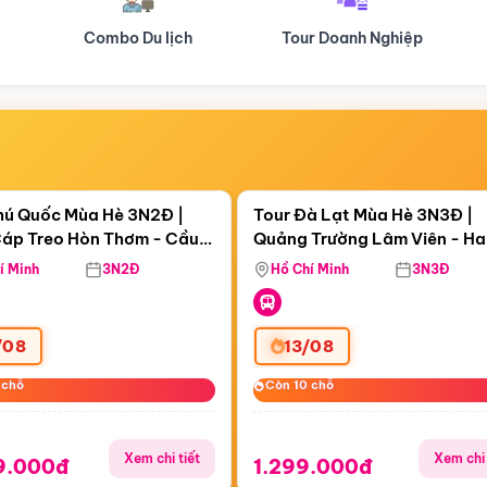
Tour Doanh Nghiệp
Du lịch Hành Hương
Điểm nổi bật
Điểm nổi
ngày 15:46:18
Còn
06 ngày 15:46:18
hú Quốc Mùa Hè 3N2Đ |
Tour Đà Lạt Mùa Hè 3N3Đ |
áp Treo Hòn Thơm - Cầu
Quảng Trường Lâm Viên - H
áp Treo Hòn Thơm
Công Viên Nước Aquatopia
Hill - Puppy Farm
í Minh
3N2Đ
Hồ Chí Minh
3N3Đ
/08
13/08
 chỗ
 chỗ
Còn 10 chỗ
Còn 10 chỗ
Xem chi tiết
Xem chi 
9.000đ
1.299.000đ