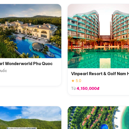
arl Wonderworld Phu Quoc
Quốc
Vinpearl Resort & Golf Nam 
★ 5.0
Từ
4,150,000đ