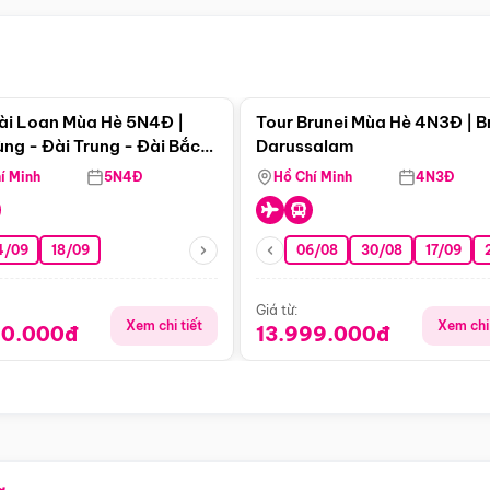
Điểm nổi bật
Điểm nổi
ài Loan Mùa Hè 5N4Đ |
Tour Brunei Mùa Hè 4N3Đ | B
ng - Đài Trung - Đài Bắc
Darussalam
j)
í Minh
5N4Đ
Hồ Chí Minh
4N3Đ
4/09
18/09
06/08
30/08
17/09
Giá từ:
Xem chi tiết
Xem chi 
90.000đ
13.999.000đ