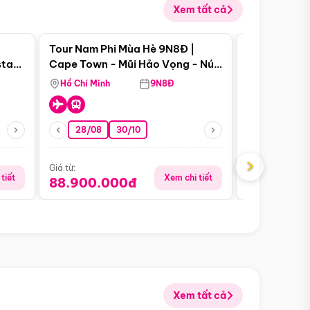
Xem tất cả
 bật
Điểm nổi bật
Tour Nam Phi Mùa Hè 9N8Đ |
Tour Mỹ Mùa
star
Cape Town - Mũi Hảo Vọng - Núi
Hoa Kỳ - Me
Bàn - Johannesburg - Pretoria -
Hồ Chí Minh
9N8Đ
Hồ Chí Minh
Safari - Lodge
28/08
30/10
29/08
›
Giá từ:
Giá từ:
tiết
Xem chi tiết
88.900.000đ
59.900.
Xem tất cả