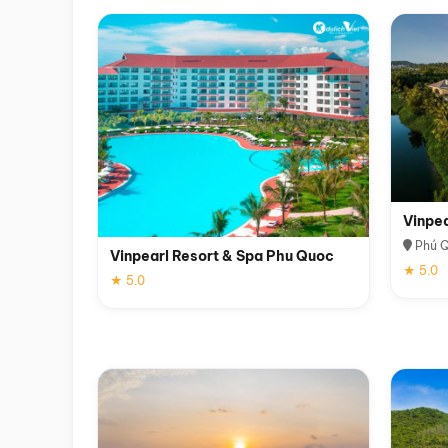
Vinpe
Phú 
Vinpearl Resort & Spa Phu Quoc
★ 5.0
★ 5.0