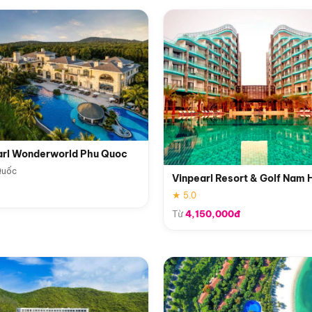
arl Wonderworld Phu Quoc
Quốc
Vinpearl Resort & Golf Nam 
★ 5.0
Từ
4,150,000đ