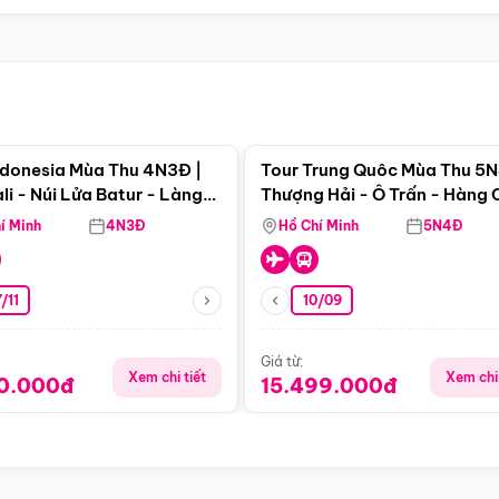
Điểm nổi bật
Điểm nổi
ndonesia Mùa Thu 4N3Đ |
Tour Trung Quôc Mùa Thu 5N
li - Núi Lửa Batur - Làng
Thượng Hải - Ô Trấn - Hàng
puran
(Tour Không Shopping)
í Minh
4N3Đ
Hồ Chí Minh
5N4Đ
/11
10/09
Giá từ:
Xem chi tiết
Xem chi 
90.000đ
15.499.000đ