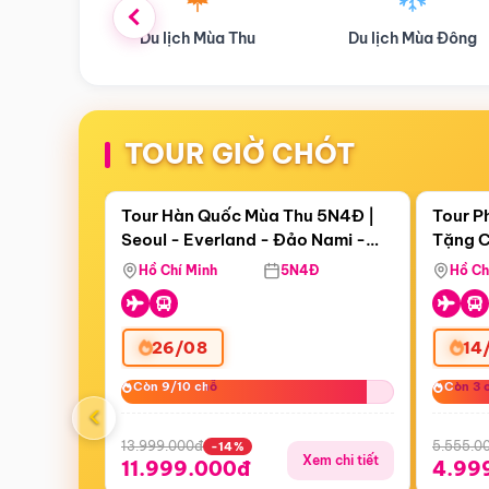
ùa Thu
Du lịch Mùa Đông
Combo Du lịch
TOUR GIỜ CHÓT
Điểm nổi bật
Còn
17 ngày 17:18:40
Còn
05 
Tour Hàn Quốc Mùa Thu 5N4Đ |
Tour P
Seoul - Everland - Đảo Nami -
Tặng C
Bay Sun Phuquoc Airways
Tặng C
Tháp Namsan (Bay Sun Phuquoc
Hôn - 
Hồ Chí Minh
5N4Đ
Hồ Ch
Airways)
26/08
14
Còn 9/10 chỗ
Còn 9/10 chỗ
Còn 3 
Còn 3 
‹
13.999.000đ
5.555.0
-14%
Xem chi tiết
11.999.000đ
4.99