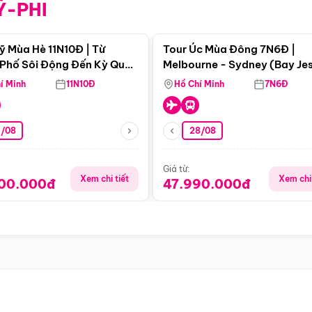
Ỹ-PHI
Điểm nổi bật
Điểm nổi
ỹ Mùa Hè 11N10Đ | Từ
Tour Úc Mùa Đông 7N6Đ |
Phố Sôi Động Đến Kỳ Quan
Melbourne - Sydney (Bay Je
Nhiên Mỹ
Airways)
í Minh
11N10Đ
Hồ Chí Minh
7N6Đ
4/08
28/08
Giá từ:
Xem chi tiết
Xem chi 
900.000đ
47.990.000đ