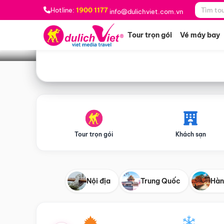
Bạn muốn đi đâu?
*
Hotline:
1900 1177
info@dulichviet.com.vn
Tour trọn gói
Vé máy bay
Tour trọn gói
Khách sạn
Nội địa
Trung Quốc
Hàn