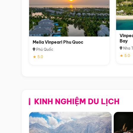
Vinpea
Bay
Melia Vinpearl Phu Quoc
Nha T
Phú Quốc
★ 5.0
★ 5.0
KINH NGHIỆM DU LỊCH