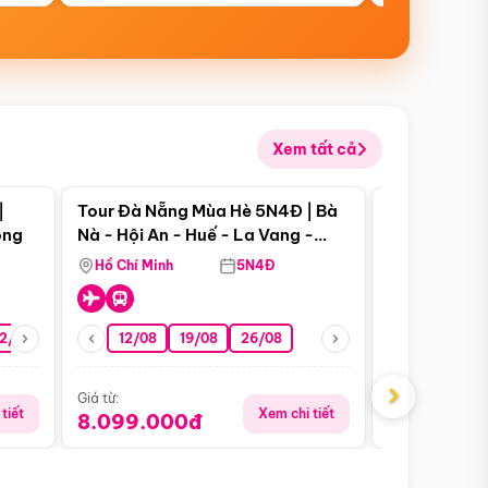
Xem tất cả
 bật
Điểm nổi bật
|
Tour Đà Nẵng Mùa Hè 5N4Đ | Bà
Tour Đà Nẵn
ong
Nà - Hội An - Huế - La Vang -
Nà - Hội An
Động Thiên Đường
Nha
Hồ Chí Minh
5N4Đ
Hồ Chí Minh
2/08
26/08
05/09
12/08
19/08
09/09
26/08
12/09
13/08
›
Giá từ:
Giá từ:
tiết
Xem chi tiết
8.099.000đ
6.899.00