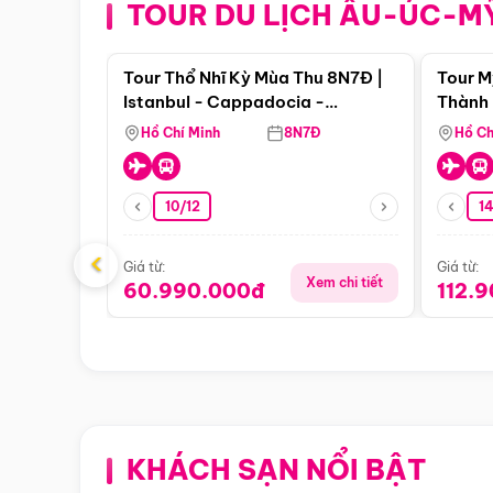
TOUR DU LỊCH ÂU-ÚC-M
Điểm nổi bật
Tour Thổ Nhĩ Kỳ Mùa Thu 8N7Đ |
Tour M
Istanbul - Cappadocia -
Thành 
Pamukkale
Thiên 
Hồ Chí Minh
8N7Đ
Hồ Ch
10/12
1
‹
Giá từ:
Giá từ:
Xem chi tiết
60.990.000đ
112.
KHÁCH SẠN NỔI BẬT