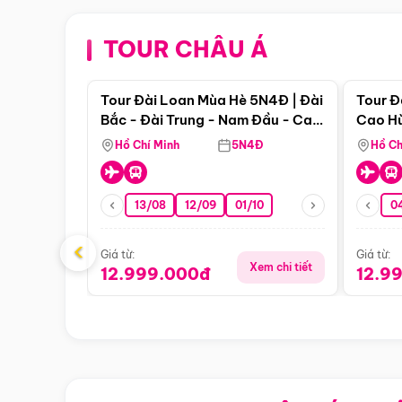
TOUR CHÂU Á
Điểm nổi bật
Tour Đài Loan Mùa Hè 5N4Đ | Đài
Tour Đ
Bắc - Đài Trung - Nam Đầu - Cao
Cao Hù
Hùng ( Bay Vn)
(Bay V
Hồ Chí Minh
5N4Đ
Hồ Ch
13/08
12/09
01/10
0
‹
Giá từ:
Giá từ:
Xem chi tiết
12.999.000đ
12.9