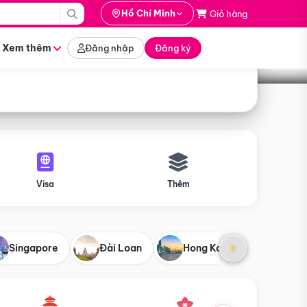
i hành
Hồ Chí Minh
Giỏ hàng
Tìm tour
tháng nào
Xem thêm
Đăng nhập
Đăng ký
Visa
Thêm
Singapore
Đài Loan
Hong Kong
Mỹ