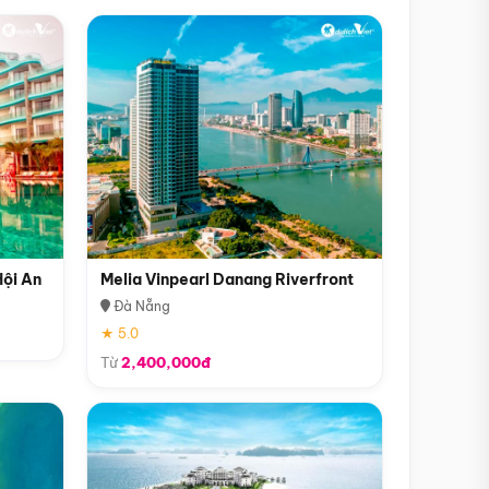
Hội An
Melia Vinpearl Danang Riverfront
Đà Nẵng
★ 5.0
Từ
2,400,000đ