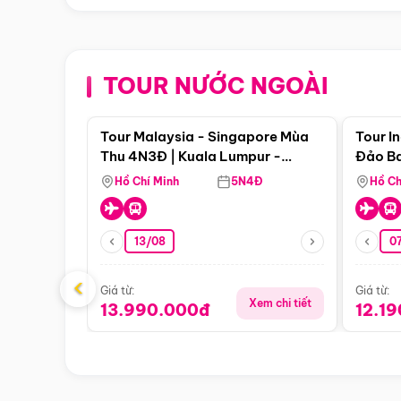
TOUR NƯỚC NGOÀI
Điểm nổi bật
Tour Malaysia - Singapore Mùa
Tour I
Thu 4N3Đ | Kuala Lumpur -
Đảo Ba
Malacca - Johor Baru -
Pengli
Hồ Chí Minh
5N4Đ
Hồ Ch
Singapore
13/08
07
‹
Giá từ:
Giá từ:
Xem chi tiết
13.990.000đ
12.1