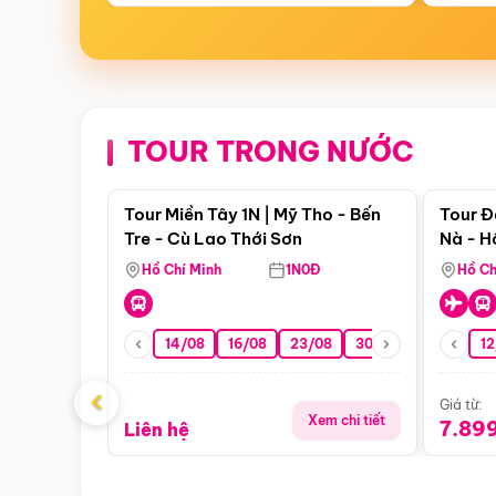
TOUR TRONG NƯỚC
Điểm nổi bật
Tour Miền Tây 1N | Mỹ Tho - Bến
Tour Đ
Tre - Cù Lao Thới Sơn
Nà - H
Nha
Hồ Chí Minh
1N0Đ
Hồ Ch
14/08
16/08
23/08
30/08
06/09
12
1
‹
Giá từ:
Xem chi tiết
7.89
Liên hệ