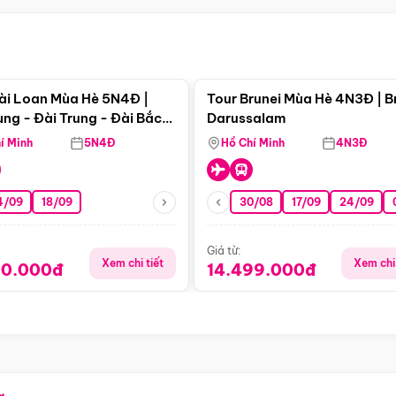
Điểm nổi bật
Điểm nổi
ài Loan Mùa Hè 5N4Đ |
Tour Brunei Mùa Hè 4N3Đ | B
ng - Đài Trung - Đài Bắc
Darussalam
j)
í Minh
5N4Đ
Hồ Chí Minh
4N3Đ
4/09
18/09
30/08
17/09
24/09
Giá từ:
Xem chi tiết
Xem chi 
90.000đ
14.499.000đ