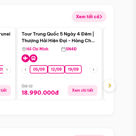
Xem tất cả
 bật
Điểm nổi bật
runei
Tour Trung Quốc 5 Ngày 4 Đêm |
Tour Trung 
Tour Hè
Thượng Hải Hiện Đại - Hàng Châu
Ân Thi - Trư
Nên Thơ - Ô Trấn Cổ Kính
Hồ Chí Minh
5N4Đ
Hồ Chí Minh
01/10
15/10
29/10
05/09
12/09
19/09
16/08
›
Giá từ:
Giá từ:
tiết
Xem chi tiết
18.990.000đ
16.990.0