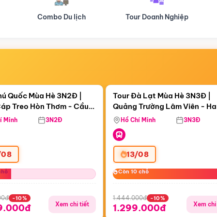
Tour Doanh Nghiệp
Du lịch Hành Hương
Điểm nổi bật
Điểm nổi
ngày 17:18:40
Còn
04 ngày 17:18:40
hú Quốc Mùa Hè 3N2Đ |
Tour Đà Lạt Mùa Hè 3N3Đ |
áp Treo Hòn Thơm - Cầu
Quảng Trường Lâm Viên - H
áp Treo Hòn Thơm
Công Viên Nước Aquatopia
Hill - Puppy Farm
í Minh
3N2Đ
Hồ Chí Minh
3N3Đ
/08
13/08
chỗ
chỗ
Còn 10 chỗ
Còn 10 chỗ
00đ
1.444.000đ
-10%
-10%
Xem chi tiết
Xem chi 
9.000đ
1.299.000đ