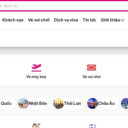
Điểm khởi hành
Tháng khở
Hồ Chí Minh
Bất kỳ 
Khách sạn
Vé vui chơi
Dịch vụ visa
Tin tức
Giới thiệu
Vé máy bay
Vé vui chơi
 Quốc
Nhật Bản
Thái Lan
Châu Âu