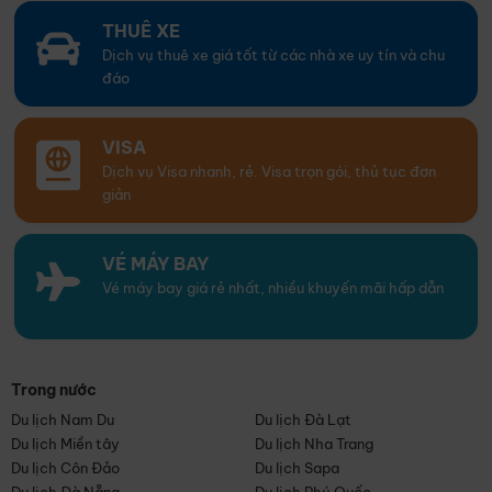
THUÊ XE
Dịch vụ thuê xe giá tốt từ các nhà xe uy tín và chu
đáo
VISA
Dịch vụ Visa nhanh, rẻ. Visa trọn gói, thủ tục đơn
giản
VÉ MÁY BAY
Vé máy bay giá rẻ nhất, nhiều khuyến mãi hấp dẫn
Trong nước
Du lịch Nam Du
Du lịch Đà Lạt
Du lịch Miền tây
Du lịch Nha Trang
Du lịch Côn Đảo
Du lịch Sapa