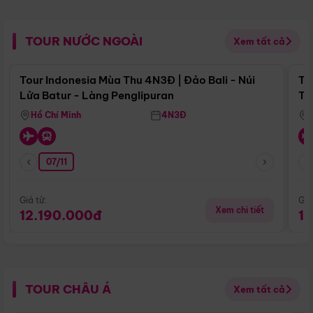
TOUR NƯỚC NGOÀI
Xem tất cả
Điểm nổi bật
Tour Indonesia Mùa Thu 4N3Đ | Đảo Bali - Núi
To
Lửa Batur - Làng Penglipuran
Tr
Hồ Chí Minh
4N3Đ
07/11
Giá từ:
Giá
Xem chi tiết
12.190.000đ
1
TOUR CHÂU Á
Xem tất cả
Điểm nổi bật