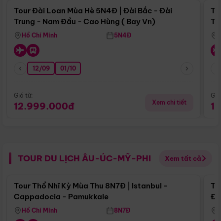
Tour Đài Loan Mùa Hè 5N4Đ | Đài Bắc - Đài
To
Trung - Nam Đầu - Cao Hùng ( Bay Vn)
Tr
Hồ Chí Minh
5N4Đ
12/09
01/10
Giá từ:
Giá
Xem chi tiết
12.999.000đ
1
TOUR DU LỊCH ÂU-ÚC-MỸ-PHI
Xem tất cả
Điểm nổi bật
Tour Thổ Nhĩ Kỳ Mùa Thu 8N7Đ | Istanbul -
To
Cappadocia - Pamukkale
Đế
Hồ Chí Minh
8N7Đ