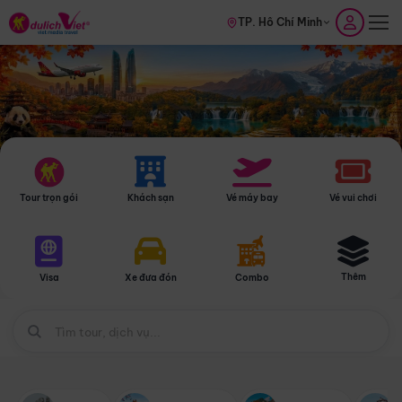
TP. Hồ Chí Minh
Tour trọn gói
Khách sạn
Vé máy bay
Vé vui chơi
Thêm
Visa
Xe đưa đón
Combo