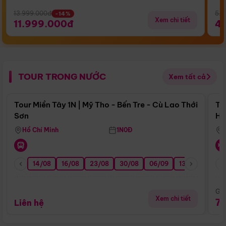
13.999.000đ
5.5
-14%
Xem chi tiết
11.999.000đ
4
TOUR TRONG NƯỚC
Xem tất cả
Điểm nổi bật
Tour Miền Tây 1N | Mỹ Tho - Bến Tre - Cù Lao Thới
To
Sơn
Hu
Hồ Chí Minh
1N0Đ
14/08
16/08
23/08
30/08
06/09
13/09
20/0
Giá
Xem chi tiết
7
Liên hệ