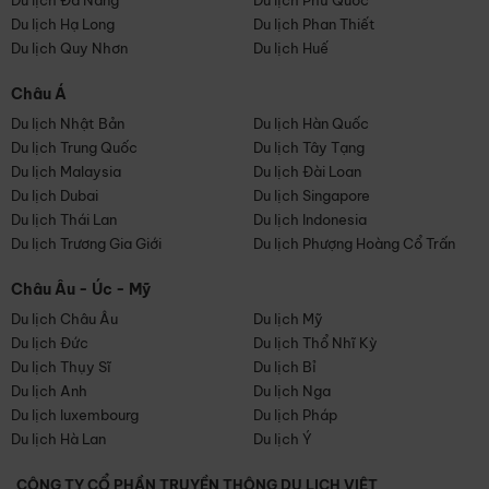
Du lịch Đà Nẵng
Du lịch Phú Quốc
Du lịch Hạ Long
Du lịch Phan Thiết
Du lịch Quy Nhơn
Du lịch Huế
Châu Á
Du lịch Nhật Bản
Du lịch Hàn Quốc
Du lịch Trung Quốc
Du lịch Tây Tạng
Du lịch Malaysia
Du lịch Đài Loan
Du lịch Dubai
Du lịch Singapore
Du lịch Thái Lan
Du lịch Indonesia
Du lịch Trương Gia Giới
Du lịch Phượng Hoàng Cổ Trấn
Châu Âu - Úc - Mỹ
Du lịch Châu Âu
Du lịch Mỹ
Du lịch Đức
Du lịch Thổ Nhĩ Kỳ
Du lịch Thụy Sĩ
Du lịch Bỉ
Du lịch Anh
Du lịch Nga
Du lịch luxembourg
Du lịch Pháp
Du lịch Hà Lan
Du lịch Ý
CÔNG TY CỔ PHẦN TRUYỀN THÔNG DU LỊCH VIỆT