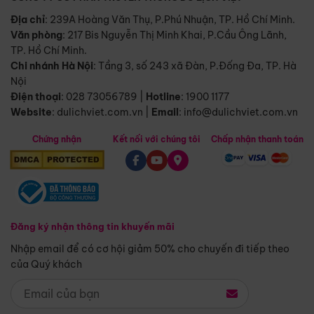
Địa chỉ
: 239A Hoàng Văn Thụ, P.Phú Nhuận, TP. Hồ Chí Minh.
Văn phòng
:
217 Bis Nguyễn Thị Minh Khai, P.Cầu Ông Lãnh,
TP. Hồ Chí Minh.
Chi nhánh Hà Nội
:
Tầng 3, số 243 xã Đàn, P.Đống Đa, TP. Hà
Nội
Điện thoại
:
028 73056789
|
Hotline
:
1900 1177
Website
:
dulichviet.com.vn
|
Email
:
info@dulichviet.com.vn
Chứng nhận
Kết nối với chúng tôi
Chấp nhận thanh toán
Đăng ký nhận thông tin khuyến mãi
Nhập email để có cơ hội giảm 50% cho chuyến đi tiếp theo
của Quý khách