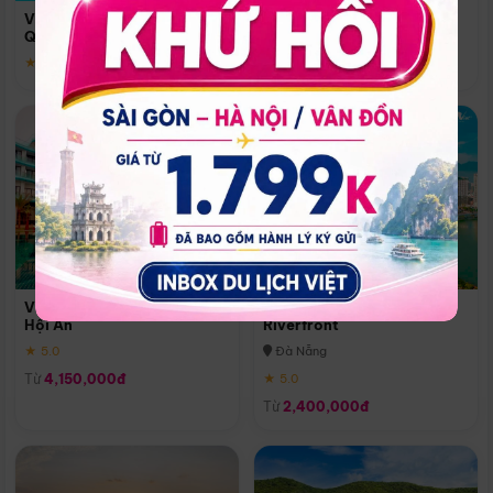
Quoc
Vinpearl Resort & Spa Phu
Phú Quốc
Quoc
★ 5.0
★ 5.0
Vinpearl Resort & Golf Nam
Melia Vinpearl Danang
Hội An
Riverfront
★ 5.0
Đà Nẵng
Từ
4,150,000đ
★ 5.0
Từ
2,400,000đ