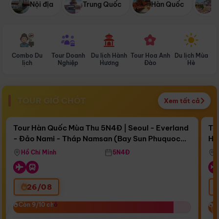
Nội địa
Trung Quốc
Hàn Quốc
N
Combo Du
Tour Doanh
Du lịch Hành
Tour Hoa Anh
Du lịch Mùa
D
lịch
Nghiệp
Hương
Đào
Hè
TOUR GIỜ CHÓT
Xem tất cả
Điểm nổi bật
Còn
16 ngày 15:59:06
Cò
Tour Hàn Quốc Mùa Thu 5N4Đ | Seoul - Everland
To
- Đảo Nami - Tháp Namsan (Bay Sun Phuquoc
Hò
Bay Sun Phuquoc Airways
Tặ
Airways)
Aq
Hồ Chí Minh
5N4Đ
26/08
‹
Còn 9/10 chỗ
Còn 9/10 chỗ
C
C