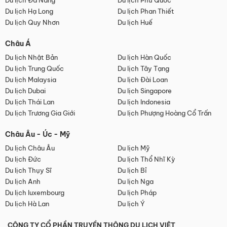
Du lịch Đà Nẵng
Du lịch Phú Quốc
Du lịch Hạ Long
Du lịch Phan Thiết
Du lịch Quy Nhơn
Du lịch Huế
Châu Á
Du lịch Nhật Bản
Du lịch Hàn Quốc
Du lịch Trung Quốc
Du lịch Tây Tạng
Du lịch Malaysia
Du lịch Đài Loan
Du lịch Dubai
Du lịch Singapore
Du lịch Thái Lan
Du lịch Indonesia
Du lịch Trương Gia Giới
Du lịch Phượng Hoàng Cổ Trấn
Châu Âu - Úc - Mỹ
Du lịch Châu Âu
Du lịch Mỹ
Du lịch Đức
Du lịch Thổ Nhĩ Kỳ
Du lịch Thụy Sĩ
Du lịch Bỉ
Du lịch Anh
Du lịch Nga
Du lịch luxembourg
Du lịch Pháp
Du lịch Hà Lan
Du lịch Ý
CÔNG TY CỔ PHẦN TRUYỀN THÔNG DU LỊCH VIỆT