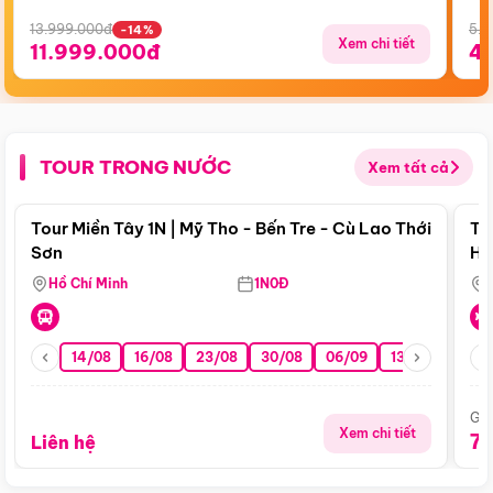
13.999.000đ
5.5
-14%
Xem chi tiết
11.999.000đ
4
TOUR TRONG NƯỚC
Xem tất cả
Điểm nổi bật
Tour Miền Tây 1N | Mỹ Tho - Bến Tre - Cù Lao Thới
To
Sơn
Hu
Hồ Chí Minh
1N0Đ
14/08
16/08
23/08
30/08
06/09
13/09
20/0
Giá
Xem chi tiết
7
Liên hệ