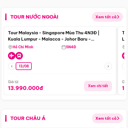
TOUR NƯỚC NGOÀI
Xem tất cả
Điểm nổi bật
Tour Malaysia - Singapore Mùa Thu 4N3Đ |
To
Kuala Lumpur - Malacca - Johor Baru -
Lử
Singapore
Hồ Chí Minh
5N4Đ
13/08
Giá từ:
Giá
Xem chi tiết
13.990.000đ
1
TOUR CHÂU Á
Xem tất cả
Điểm nổi bật