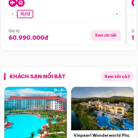
10/12
Giá từ:
Giá
Xem chi tiết
60.990.000đ
1
KHÁCH SẠN NỔI BẬT
Xem tất cả
Vinpearl Wonderworld Phu