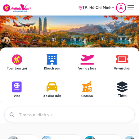
TP. Hồ Chí Minh
Tour trọn gói
Khách sạn
Vé máy bay
Vé vui chơi
Thêm
Visa
Xe đưa đón
Combo