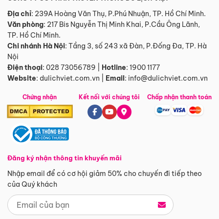
Địa chỉ
: 239A Hoàng Văn Thụ, P.Phú Nhuận, TP. Hồ Chí Minh.
Văn phòng
:
217 Bis Nguyễn Thị Minh Khai, P.Cầu Ông Lãnh,
TP. Hồ Chí Minh.
Chi nhánh Hà Nội
:
Tầng 3, số 243 xã Đàn, P.Đống Đa, TP. Hà
Nội
Điện thoại
:
028 73056789
|
Hotline
:
1900 1177
Website
:
dulichviet.com.vn
|
Email
:
info@dulichviet.com.vn
Chứng nhận
Kết nối với chúng tôi
Chấp nhận thanh toán
Đăng ký nhận thông tin khuyến mãi
Nhập email để có cơ hội giảm 50% cho chuyến đi tiếp theo
của Quý khách