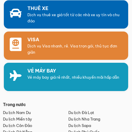
THUÊ XE
Dịch vụ thuê xe giá tốt từ các nhà xe uy tín và chu
đáo
VISA
Dịch vụ Visa nhanh, rẻ. Visa trọn gói, thủ tục đơn
giản
VÉ MÁY BAY
Vé máy bay giá rẻ nhất, nhiều khuyến mãi hấp dẫn
Trong nước
Du lịch Nam Du
Du lịch Đà Lạt
Du lịch Miền tây
Du lịch Nha Trang
Du lịch Côn Đảo
Du lịch Sapa