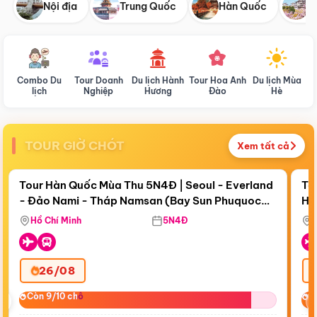
Nội địa
Trung Quốc
Hàn Quốc
N
Combo Du
Tour Doanh
Du lịch Hành
Tour Hoa Anh
Du lịch Mùa
D
lịch
Nghiệp
Hương
Đào
Hè
TOUR GIỜ CHÓT
Xem tất cả
Điểm nổi bật
Còn
17 ngày 17:36:35
Cò
Tour Hàn Quốc Mùa Thu 5N4Đ | Seoul - Everland
To
- Đảo Nami - Tháp Namsan (Bay Sun Phuquoc
Hò
Bay Sun Phuquoc Airways
Tặ
Airways)
Aq
Hồ Chí Minh
5N4Đ
26/08
‹
Còn 9/10 chỗ
Còn 9/10 chỗ
C
C