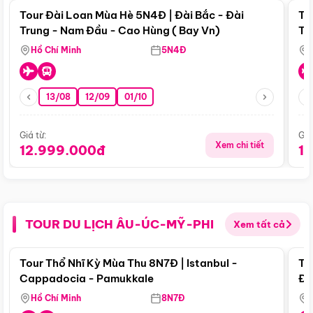
Tour Đài Loan Mùa Hè 5N4Đ | Đài Bắc - Đài
To
Trung - Nam Đầu - Cao Hùng ( Bay Vn)
Tr
Hồ Chí Minh
5N4Đ
13/08
12/09
01/10
Giá từ:
Giá
Xem chi tiết
12.999.000đ
1
TOUR DU LỊCH ÂU-ÚC-MỸ-PHI
Xem tất cả
Điểm nổi bật
Tour Thổ Nhĩ Kỳ Mùa Thu 8N7Đ | Istanbul -
To
Cappadocia - Pamukkale
Đế
Hồ Chí Minh
8N7Đ