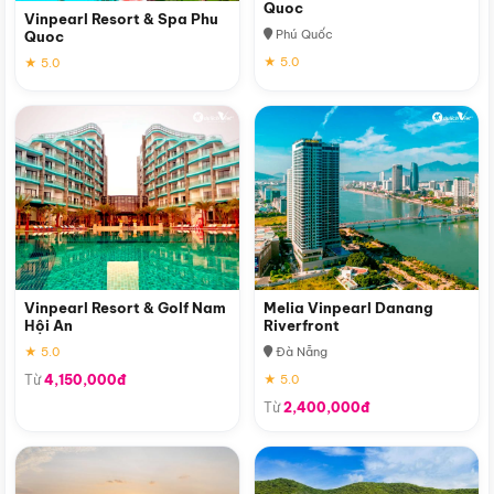
Quoc
Vinpearl Resort & Spa Phu
Phú Quốc
Quoc
★ 5.0
★ 5.0
Vinpearl Resort & Golf Nam
Melia Vinpearl Danang
Hội An
Riverfront
★ 5.0
Đà Nẵng
Từ
4,150,000đ
★ 5.0
Từ
2,400,000đ