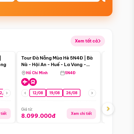
Xem tất cả
 bật
Điểm nổi bật
|
Tour Đà Nẵng Mùa Hè 5N4Đ | Bà
Tour Đà Nẵn
ong
Nà - Hội An - Huế - La Vang -
Nà - Hội An
Động Thiên Đường
Nha
Hồ Chí Minh
5N4Đ
Hồ Chí Minh
2/08
26/08
05/09
12/08
19/08
09/09
26/08
12/09
13/08
›
Giá từ:
Giá từ:
tiết
Xem chi tiết
8.099.000đ
6.899.00