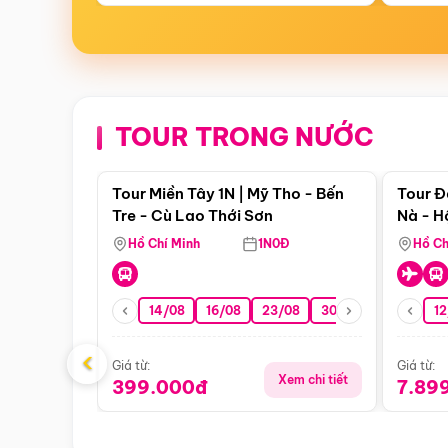
TOUR TRONG NƯỚC
Điểm nổi bật
Tour Miền Tây 1N | Mỹ Tho - Bến
Tour Đ
Tre - Cù Lao Thới Sơn
Nà - H
Nha
Hồ Chí Minh
1N0Đ
Hồ Ch
14/08
16/08
23/08
30/08
06/09
12
1
‹
Giá từ:
Giá từ:
Xem chi tiết
399.000đ
7.89