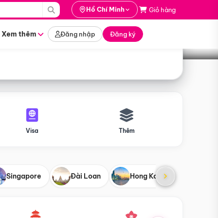
i hành
Hồ Chí Minh
Giỏ hàng
Tìm tour
tháng nào
Xem thêm
Đăng nhập
Đăng ký
Visa
Thêm
Singapore
Đài Loan
Hong Kong
Mỹ