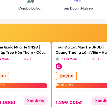
Tour Doanh Nghiệp
Du lịch Hành Hương
Điểm nổi bật
Điểm nổi
ngày 00:01:40
Còn
06 ngày 00:01:40
hú Quốc Mùa Hè 3N2Đ |
Tour Đà Lạt Mùa Hè 3N3Đ |
áp Treo Hòn Thơm - Cầu
Quảng Trường Lâm Viên - H
áp Treo Hòn Thơm
Công Viên Nước Aquatopia
Hill - Puppy Farm
í Minh
3N2Đ
Hồ Chí Minh
3N3Đ
/08
13/08
chỗ
chỗ
Còn 10 chỗ
Còn 10 chỗ
Xem chi tiết
Xem chi 
9.000đ
1.299.000đ