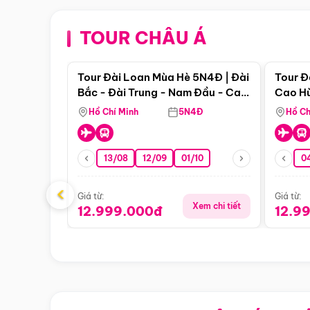
TOUR CHÂU Á
Điểm nổi bật
Tour Đài Loan Mùa Hè 5N4Đ | Đài
Tour Đ
Bắc - Đài Trung - Nam Đầu - Cao
Cao Hù
Hùng ( Bay Vn)
(Bay V
Hồ Chí Minh
5N4Đ
Hồ Ch
13/08
12/09
01/10
0
‹
Giá từ:
Giá từ:
Xem chi tiết
12.999.000đ
12.9