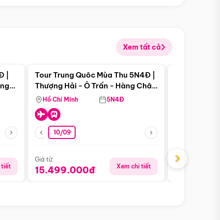
Xem tất cả
 bật
Điểm nổi bật
Đ |
Tour Trung Quôc Mùa Thu 5N4Đ |
Tour Trung
àng
Thượng Hải - Ô Trấn - Hàng Châu
| Thành Đô 
(Tour Không Shopping)
Viên Gấu Tr
Hồ Chí Minh
5N4Đ
Hồ Chí Minh
10/09
23/08
›
Giá từ:
Giá từ:
tiết
Xem chi tiết
15.499.000đ
16.999.0