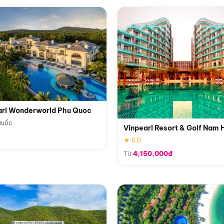
arl Wonderworld Phu Quoc
Quốc
Vinpearl Resort & Golf Nam 
★ 5.0
Từ
4,150,000đ