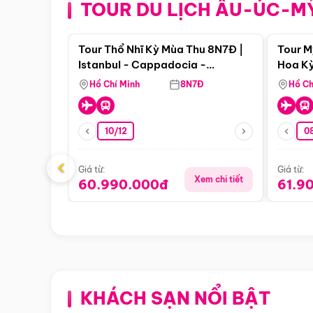
TOUR DU LỊCH ÂU-ÚC-M
Điểm nổi bật
Tour Thổ Nhĩ Kỳ Mùa Thu 8N7Đ |
Tour M
Istanbul - Cappadocia -
Hoa Kỳ
Pamukkale
Hồ Chí Minh
8N7Đ
Hồ Ch
10/12
0
‹
Giá từ:
Giá từ:
Xem chi tiết
60.990.000đ
61.9
KHÁCH SẠN NỔI BẬT