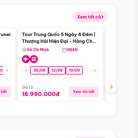
Xem tất cả
 bật
Điểm nổi bật
runei
Tour Trung Quốc 5 Ngày 4 Đêm |
Tour Trung 
Tour Hè
Thượng Hải Hiện Đại - Hàng Châu
Ân Thi - Trư
Nên Thơ - Ô Trấn Cổ Kính
Hồ Chí Minh
5N4Đ
Hồ Chí Minh
01/10
15/10
29/10
05/09
12/09
19/09
07/08
›
Giá từ:
Giá từ:
tiết
Xem chi tiết
18.990.000đ
16.990.0