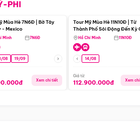
Ỹ-PHI
Điểm nổi bật
Điểm nổi
ỹ Mùa Hè 7N6Đ | Bờ Tây
Tour Mỹ Mùa Hè 11N10Đ | Từ
 - Mexico
Thành Phố Sôi Động Đến Kỳ
Thiên Nhiên Mỹ
í Minh
7N6Đ
Hồ Chí Minh
11N10Đ
8/08
19/09
14/08
Giá từ:
Xem chi tiết
Xem chi 
00.000đ
112.900.000đ