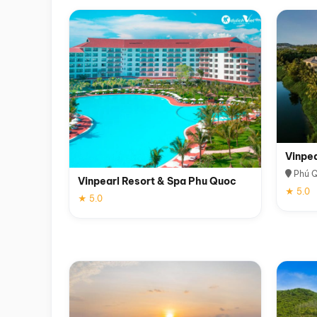
Vinpe
Phú 
Vinpearl Resort & Spa Phu Quoc
★ 5.0
★ 5.0