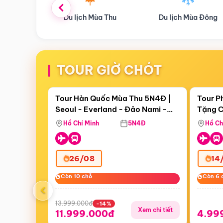
ùa Thu
Du lịch Mùa Đông
Combo Du lịch
TOUR GIỜ CHÓT
Điểm nổi bật
Còn
19 ngày 00:01:40
Còn
07 
Tour Hàn Quốc Mùa Thu 5N4Đ |
Tour P
Seoul - Everland - Đảo Nami -
Tặng C
Tặng C
Tháp Namsan (Bay Sun Phuquoc
Hôn - 
Hồ Chí Minh
5N4Đ
Hồ Ch
Airways)
26/08
14
Còn 10 chỗ
Còn 10 chỗ
Còn 6 
Còn 6 
‹
13.999.000đ
-14%
Xem chi tiết
11.999.000đ
4.99