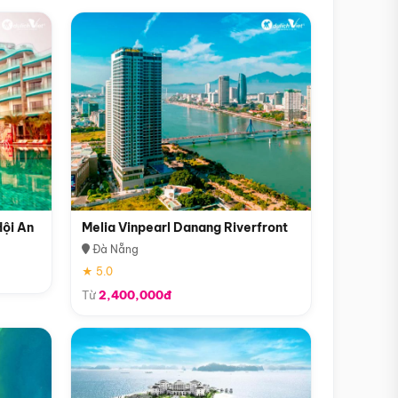
Hội An
Melia Vinpearl Danang Riverfront
Đà Nẵng
★ 5.0
Từ
2,400,000đ