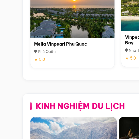
Vinpea
Bay
Melia Vinpearl Phu Quoc
Nha T
Phú Quốc
★ 5.0
★ 5.0
KINH NGHIỆM DU LỊCH