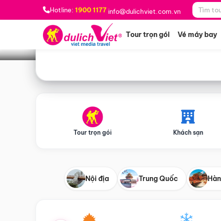
Bạn muốn đi đâu?
*
Hotline:
1900 1177
info@dulichviet.com.vn
Tour trọn gói
Vé máy bay
Tour trọn gói
Khách sạn
Nội địa
Trung Quốc
Hàn