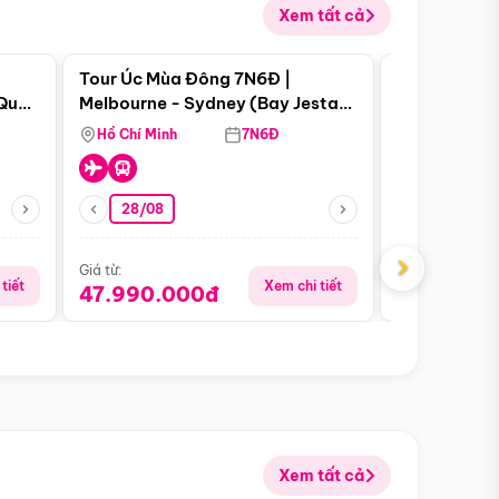
Xem tất cả
 bật
Điểm nổi bật
Tour Úc Mùa Đông 7N6Đ |
Tour Nam Ph
 Quan
Melbourne - Sydney (Bay Jestar
Cape Town -
Airways)
Bàn - Johan
Hồ Chí Minh
7N6Đ
Hồ Chí Minh
Safari - Lo
28/08
28/08
›
Giá từ:
Giá từ:
tiết
Xem chi tiết
47.990.000đ
88.900.0
Xem tất cả