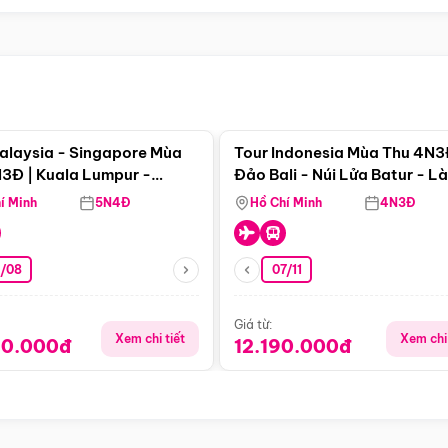
Điểm nổi bật
Điểm nổi
alaysia - Singapore Mùa
Tour Indonesia Mùa Thu 4N3
3Đ | Kuala Lumpur -
Đảo Bali - Núi Lửa Batur - L
a - Johor Baru -
Penglipuran
í Minh
5N4Đ
Hồ Chí Minh
4N3Đ
pore
3/08
07/11
Giá từ:
Xem chi tiết
Xem chi 
90.000đ
12.190.000đ