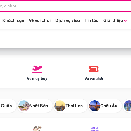
Điểm khởi hành
Tháng khở
Hồ Chí Minh
Bất kỳ 
Khách sạn
Vé vui chơi
Dịch vụ visa
Tin tức
Giới thiệu
Vé máy bay
Vé vui chơi
 Quốc
Nhật Bản
Thái Lan
Châu Âu