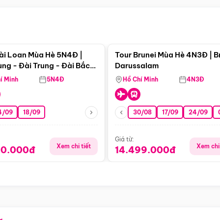
Điểm nổi bật
Điểm nổi
ài Loan Mùa Hè 5N4Đ |
Tour Brunei Mùa Hè 4N3Đ | B
ng - Đài Trung - Đài Bắc
Darussalam
j)
í Minh
5N4Đ
Hồ Chí Minh
4N3Đ
4/09
18/09
30/08
17/09
24/09
Giá từ:
Xem chi tiết
Xem chi 
90.000đ
14.499.000đ