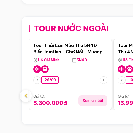
TOUR NƯỚC NGOÀI
Điểm nổi bật
Tour Thái Lan Mùa Thu 5N4Đ |
Tour M
Biển Jomtien - Chợ Nổi - Muang
Thu 4N
Boran - Suanthai
Malacc
Hồ Chí Minh
5N4Đ
Hồ Ch
Singa
26/09
1
‹
Giá từ:
Giá từ:
Xem chi tiết
8.300.000đ
13.9