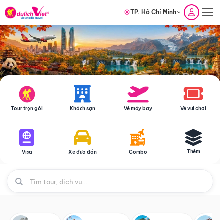
TP. Hồ Chí Minh
Tour trọn gói
Khách sạn
Vé máy bay
Vé vui chơi
Thêm
Visa
Xe đưa đón
Combo