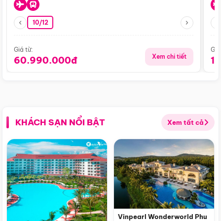
10/12
Giá từ:
Giá
Xem chi tiết
60.990.000đ
1
KHÁCH SẠN NỔI BẬT
Xem tất cả
Vinpearl Wonderworld Phu