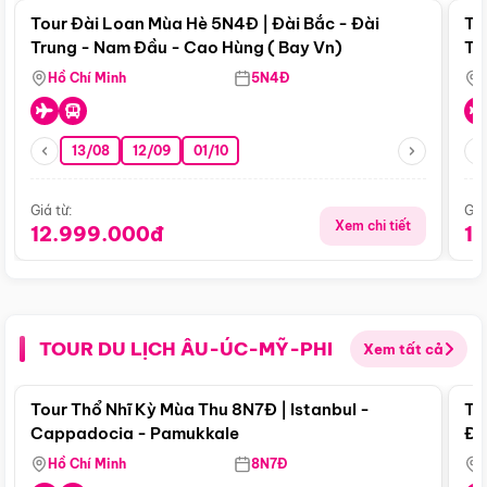
Tour Đài Loan Mùa Hè 5N4Đ | Đài Bắc - Đài
To
Trung - Nam Đầu - Cao Hùng ( Bay Vn)
Tr
Hồ Chí Minh
5N4Đ
13/08
12/09
01/10
Giá từ:
Giá
Xem chi tiết
12.999.000đ
1
TOUR DU LỊCH ÂU-ÚC-MỸ-PHI
Xem tất cả
Điểm nổi bật
Tour Thổ Nhĩ Kỳ Mùa Thu 8N7Đ | Istanbul -
To
Cappadocia - Pamukkale
Đế
Hồ Chí Minh
8N7Đ