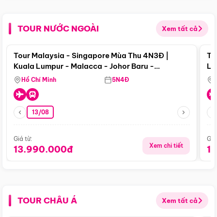
TOUR NƯỚC NGOÀI
Xem tất cả
Điểm nổi bật
Tour Malaysia - Singapore Mùa Thu 4N3Đ |
To
Kuala Lumpur - Malacca - Johor Baru -
Lử
Singapore
Hồ Chí Minh
5N4Đ
13/08
Giá từ:
Giá
Xem chi tiết
13.990.000đ
1
TOUR CHÂU Á
Xem tất cả
Điểm nổi bật