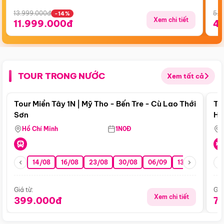
13.999.000đ
5.5
-14%
Xem chi tiết
11.999.000đ
4
TOUR TRONG NƯỚC
Xem tất cả
Điểm nổi bật
Tour Miền Tây 1N | Mỹ Tho - Bến Tre - Cù Lao Thới
To
Sơn
Hu
Hồ Chí Minh
1N0Đ
14/08
16/08
23/08
30/08
06/09
13/09
20/0
Giá từ:
Giá
Xem chi tiết
399.000đ
7