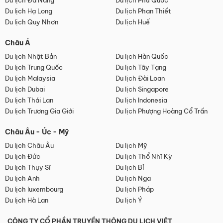
Du lịch Đà Nẵng
Du lịch Phú Quốc
Du lịch Hạ Long
Du lịch Phan Thiết
Du lịch Quy Nhơn
Du lịch Huế
Châu Á
Du lịch Nhật Bản
Du lịch Hàn Quốc
Du lịch Trung Quốc
Du lịch Tây Tạng
Du lịch Malaysia
Du lịch Đài Loan
Du lịch Dubai
Du lịch Singapore
Du lịch Thái Lan
Du lịch Indonesia
Du lịch Trương Gia Giới
Du lịch Phượng Hoàng Cổ Trấn
Châu Âu - Úc - Mỹ
Du lịch Châu Âu
Du lịch Mỹ
Du lịch Đức
Du lịch Thổ Nhĩ Kỳ
Du lịch Thụy Sĩ
Du lịch Bỉ
Du lịch Anh
Du lịch Nga
Du lịch luxembourg
Du lịch Pháp
Du lịch Hà Lan
Du lịch Ý
CÔNG TY CỔ PHẦN TRUYỀN THÔNG DU LỊCH VIỆT