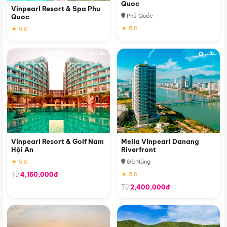
Quoc
Vinpearl Resort & Spa Phu
Phú Quốc
Quoc
★ 5.0
★ 5.0
Vinpearl Resort & Golf Nam
Melia Vinpearl Danang
Hội An
Riverfront
★ 5.0
Đà Nẵng
Từ
4,150,000đ
★ 5.0
Từ
2,400,000đ