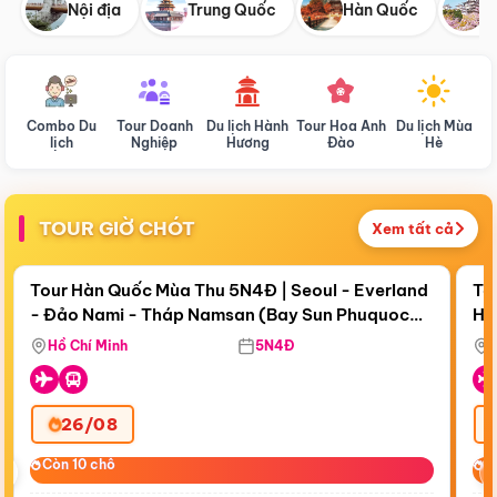
Nội địa
Trung Quốc
Hàn Quốc
N
Combo Du
Tour Doanh
Du lịch Hành
Tour Hoa Anh
Du lịch Mùa
D
lịch
Nghiệp
Hương
Đào
Hè
TOUR GIỜ CHÓT
Xem tất cả
Điểm nổi bật
Còn
18 ngày 02:11:45
Cò
Tour Hàn Quốc Mùa Thu 5N4Đ | Seoul - Everland
To
- Đảo Nami - Tháp Namsan (Bay Sun Phuquoc
Hò
Bay Sun Phuquoc Airways
Tặ
Airways)
Aq
Hồ Chí Minh
5N4Đ
26/08
‹
Còn 10 chỗ
Còn 10 chỗ
C
C