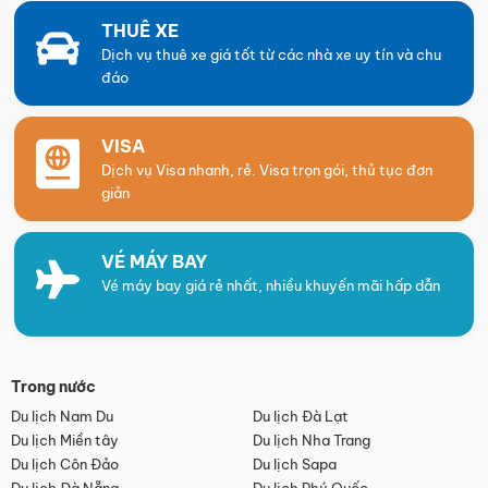
THUÊ XE
Dịch vụ thuê xe giá tốt từ các nhà xe uy tín và chu
đáo
VISA
Dịch vụ Visa nhanh, rẻ. Visa trọn gói, thủ tục đơn
giản
VÉ MÁY BAY
Vé máy bay giá rẻ nhất, nhiều khuyến mãi hấp dẫn
Trong nước
Du lịch Nam Du
Du lịch Đà Lạt
Du lịch Miền tây
Du lịch Nha Trang
Du lịch Côn Đảo
Du lịch Sapa