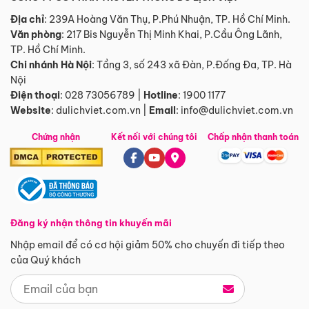
Địa chỉ
: 239A Hoàng Văn Thụ, P.Phú Nhuận, TP. Hồ Chí Minh.
Văn phòng
:
217 Bis Nguyễn Thị Minh Khai, P.Cầu Ông Lãnh,
TP. Hồ Chí Minh.
Chi nhánh Hà Nội
:
Tầng 3, số 243 xã Đàn, P.Đống Đa, TP. Hà
Nội
Điện thoại
:
028 73056789
|
Hotline
:
1900 1177
Website
:
dulichviet.com.vn
|
Email
:
info@dulichviet.com.vn
Chứng nhận
Kết nối với chúng tôi
Chấp nhận thanh toán
Đăng ký nhận thông tin khuyến mãi
Nhập email để có cơ hội giảm 50% cho chuyến đi tiếp theo
của Quý khách