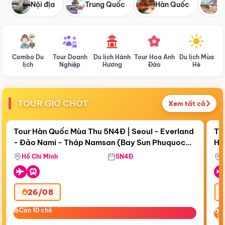
Nội địa
Trung Quốc
Hàn Quốc
N
Combo Du
Tour Doanh
Du lịch Hành
Tour Hoa Anh
Du lịch Mùa
D
lịch
Nghiệp
Hương
Đào
Hè
TOUR GIỜ CHÓT
Xem tất cả
Điểm nổi bật
Còn
17 ngày 22:58:12
Cò
Tour Hàn Quốc Mùa Thu 5N4Đ | Seoul - Everland
To
- Đảo Nami - Tháp Namsan (Bay Sun Phuquoc
Hò
Bay Sun Phuquoc Airways
Tặ
Airways)
Aq
Hồ Chí Minh
5N4Đ
26/08
‹
Còn 10 chỗ
Còn 10 chỗ
C
C