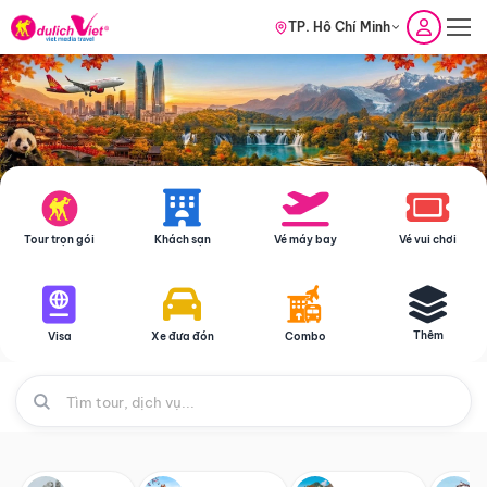
TP. Hồ Chí Minh
Tour trọn gói
Khách sạn
Vé máy bay
Vé vui chơi
Thêm
Visa
Xe đưa đón
Combo