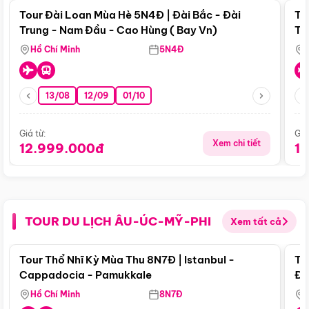
Tour Đài Loan Mùa Hè 5N4Đ | Đài Bắc - Đài
To
Trung - Nam Đầu - Cao Hùng ( Bay Vn)
Tr
Hồ Chí Minh
5N4Đ
13/08
12/09
01/10
Giá từ:
Giá
Xem chi tiết
12.999.000đ
1
TOUR DU LỊCH ÂU-ÚC-MỸ-PHI
Xem tất cả
Điểm nổi bật
Tour Thổ Nhĩ Kỳ Mùa Thu 8N7Đ | Istanbul -
To
Cappadocia - Pamukkale
Đế
Hồ Chí Minh
8N7Đ