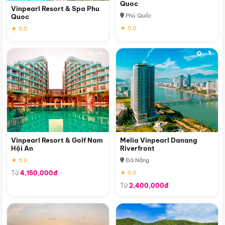
Quoc
Vinpearl Resort & Spa Phu
Phú Quốc
Quoc
★ 5.0
★ 5.0
Vinpearl Resort & Golf Nam
Melia Vinpearl Danang
Hội An
Riverfront
★ 5.0
Đà Nẵng
Từ
4,150,000đ
★ 5.0
Từ
2,400,000đ