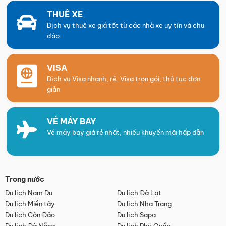
THUÊ XE
Dịch vụ thuê xe giá tốt từ các nhà xe uy tín và chu
đáo
VISA
Dịch vụ Visa nhanh, rẻ. Visa trọn gói, thủ tục đơn
giản
VÉ MÁY BAY
Vé máy bay giá rẻ nhất, nhiều khuyến mãi hấp dẫn
Trong nước
Du lịch Nam Du
Du lịch Đà Lạt
Du lịch Miền tây
Du lịch Nha Trang
Du lịch Côn Đảo
Du lịch Sapa