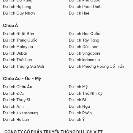
Du lịch Đà Nẵng
Du lịch Phú Quốc
Du lịch Hạ Long
Du lịch Phan Thiết
Du lịch Quy Nhơn
Du lịch Huế
Châu Á
Du lịch Nhật Bản
Du lịch Hàn Quốc
Du lịch Trung Quốc
Du lịch Tây Tạng
Du lịch Malaysia
Du lịch Đài Loan
Du lịch Dubai
Du lịch Singapore
Du lịch Thái Lan
Du lịch Indonesia
Du lịch Trương Gia Giới
Du lịch Phượng Hoàng Cổ Trấn
Châu Âu - Úc - Mỹ
Du lịch Châu Âu
Du lịch Mỹ
Du lịch Đức
Du lịch Thổ Nhĩ Kỳ
Du lịch Thụy Sĩ
Du lịch Bỉ
Du lịch Anh
Du lịch Nga
Du lịch luxembourg
Du lịch Pháp
Du lịch Hà Lan
Du lịch Ý
CÔNG TY CỔ PHẦN TRUYỀN THÔNG DU LỊCH VIỆT