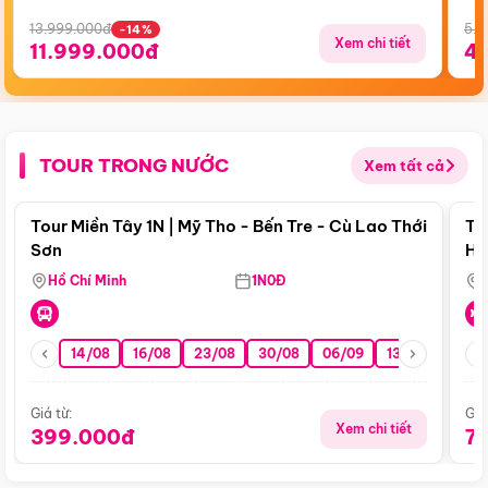
13.999.000đ
5.5
-14%
Xem chi tiết
11.999.000đ
4
TOUR TRONG NƯỚC
Xem tất cả
Điểm nổi bật
Tour Miền Tây 1N | Mỹ Tho - Bến Tre - Cù Lao Thới
To
Sơn
Hu
Hồ Chí Minh
1N0Đ
14/08
16/08
23/08
30/08
06/09
13/09
20/0
Giá từ:
Giá
Xem chi tiết
399.000đ
7