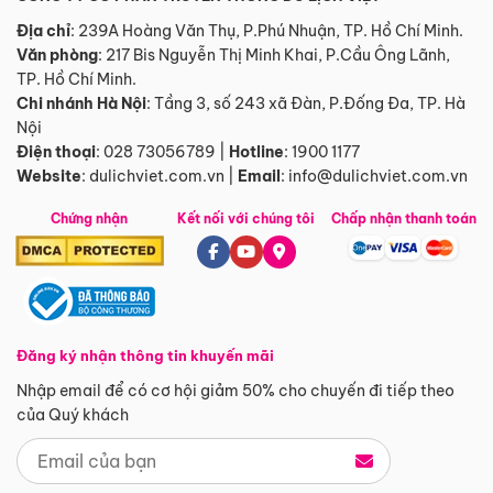
Địa chỉ
: 239A Hoàng Văn Thụ, P.Phú Nhuận, TP. Hồ Chí Minh.
Văn phòng
:
217 Bis Nguyễn Thị Minh Khai, P.Cầu Ông Lãnh,
TP. Hồ Chí Minh.
Chi nhánh Hà Nội
:
Tầng 3, số 243 xã Đàn, P.Đống Đa, TP. Hà
Nội
Điện thoại
:
028 73056789
|
Hotline
:
1900 1177
Website
:
dulichviet.com.vn
|
Email
:
info@dulichviet.com.vn
Chứng nhận
Kết nối với chúng tôi
Chấp nhận thanh toán
Đăng ký nhận thông tin khuyến mãi
Nhập email để có cơ hội giảm 50% cho chuyến đi tiếp theo
của Quý khách