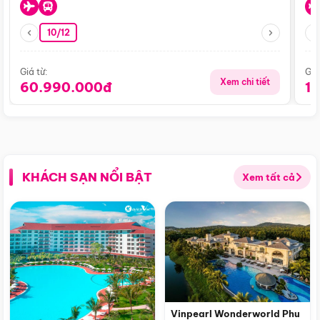
10/12
Giá từ:
Giá
Xem chi tiết
60.990.000đ
1
KHÁCH SẠN NỔI BẬT
Xem tất cả
Vinpearl Wonderworld Phu