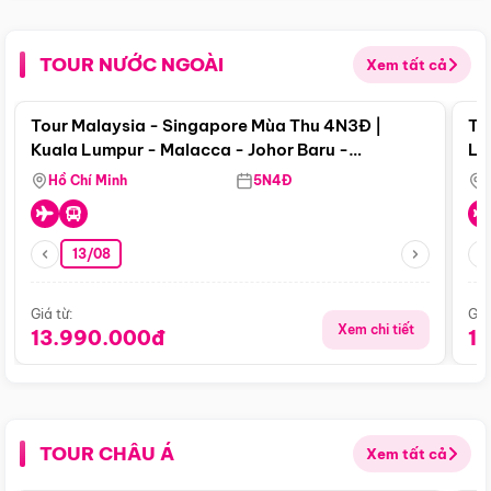
TOUR NƯỚC NGOÀI
Xem tất cả
Điểm nổi bật
Tour Malaysia - Singapore Mùa Thu 4N3Đ |
To
Kuala Lumpur - Malacca - Johor Baru -
Lử
Singapore
Hồ Chí Minh
5N4Đ
13/08
Giá từ:
Giá
Xem chi tiết
13.990.000đ
1
TOUR CHÂU Á
Xem tất cả
Điểm nổi bật