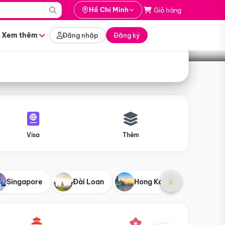
i hành
Hồ Chí Minh
Giỏ hàng
Tìm tour
tháng nào
Xem thêm
Đăng nhập
Đăng ký
Visa
Thêm
Singapore
Đài Loan
Hong Kong
Mỹ