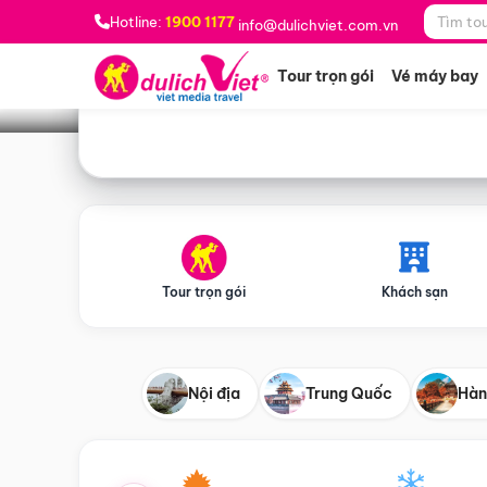
Bạn muốn đi đâu?
*
Hotline:
1900 1177
info@dulichviet.com.vn
Tour trọn gói
Vé máy bay
Tour trọn gói
Khách sạn
Nội địa
Trung Quốc
Hàn