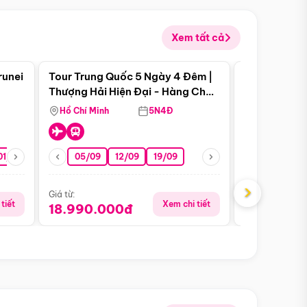
Xem tất cả
 bật
Điểm nổi bật
runei
Tour Trung Quốc 5 Ngày 4 Đêm |
Tour Trung 
Tour Hè
Thượng Hải Hiện Đại - Hàng Châu
Ân Thi - Trư
Nên Thơ - Ô Trấn Cổ Kính
Hồ Chí Minh
5N4Đ
Hồ Chí Minh
01/10
15/10
29/10
05/09
12/09
19/09
16/08
›
Giá từ:
Giá từ:
tiết
Xem chi tiết
18.990.000đ
16.990.0