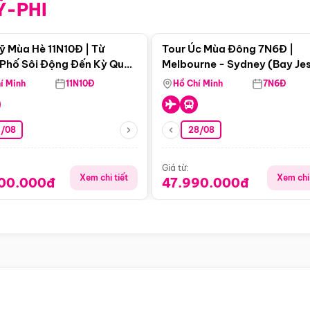
Ỹ-PHI
Điểm nổi bật
Điểm nổi
ỹ Mùa Hè 11N10Đ | Từ
Tour Úc Mùa Đông 7N6Đ |
Phố Sôi Động Đến Kỳ Quan
Melbourne - Sydney (Bay Je
Nhiên Mỹ
Airways)
í Minh
11N10Đ
Hồ Chí Minh
7N6Đ
4/08
28/08
Giá từ:
Xem chi tiết
Xem chi 
900.000đ
47.990.000đ