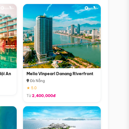
Hội An
Melia Vinpearl Danang Riverfront
Đà Nẵng
★ 5.0
Từ
2,400,000đ