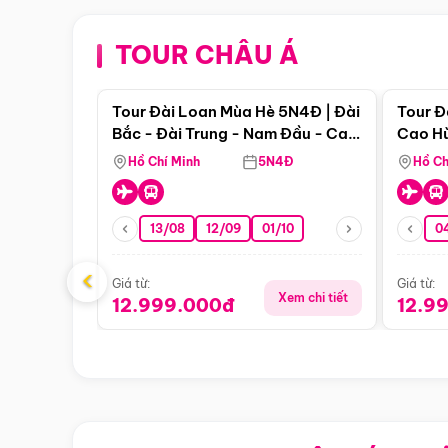
TOUR CHÂU Á
Điểm nổi bật
Tour Đài Loan Mùa Hè 5N4Đ | Đài
Tour Đ
Bắc - Đài Trung - Nam Đầu - Cao
Cao Hù
Hùng ( Bay Vn)
(Bay V
Hồ Chí Minh
5N4Đ
Hồ Ch
13/08
12/09
01/10
0
‹
Giá từ:
Giá từ:
Xem chi tiết
12.999.000đ
12.9