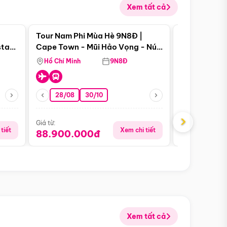
Xem tất cả
 bật
Điểm nổi bật
Tour Nam Phi Mùa Hè 9N8Đ |
Tour Mỹ Mùa
star
Cape Town - Mũi Hảo Vọng - Núi
Hoa Kỳ - Me
Bàn - Johannesburg - Pretoria -
Hồ Chí Minh
9N8Đ
Hồ Chí Minh
Safari - Lodge
28/08
30/10
29/08
›
Giá từ:
Giá từ:
tiết
Xem chi tiết
88.900.000đ
59.900.
Xem tất cả