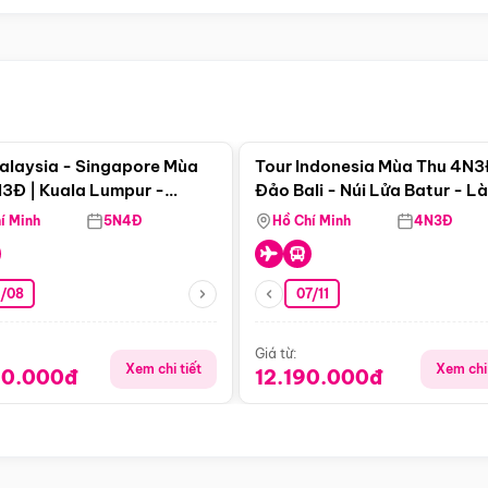
Điểm nổi bật
Điểm nổi
alaysia - Singapore Mùa
Tour Indonesia Mùa Thu 4N3
3Đ | Kuala Lumpur -
Đảo Bali - Núi Lửa Batur - L
a - Johor Baru -
Penglipuran
í Minh
5N4Đ
Hồ Chí Minh
4N3Đ
pore
3/08
07/11
Giá từ:
Xem chi tiết
Xem chi 
90.000đ
12.190.000đ