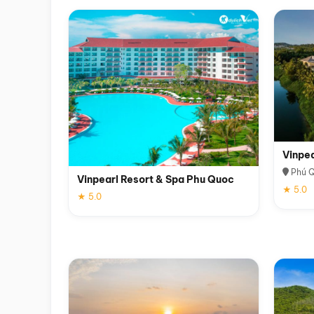
Vinpe
Phú 
Vinpearl Resort & Spa Phu Quoc
★ 5.0
★ 5.0