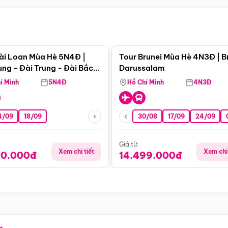
Điểm nổi bật
Điểm nổi
ài Loan Mùa Hè 5N4Đ |
Tour Brunei Mùa Hè 4N3Đ | B
ng - Đài Trung - Đài Bắc
Darussalam
j)
í Minh
5N4Đ
Hồ Chí Minh
4N3Đ
4/09
18/09
30/08
17/09
24/09
Giá từ:
Xem chi tiết
Xem chi 
90.000đ
14.499.000đ