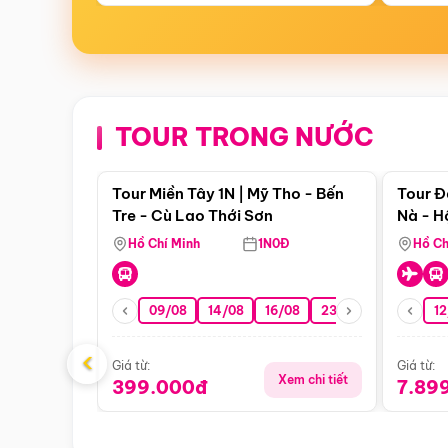
TOUR TRONG NƯỚC
Điểm nổi bật
Tour Miền Tây 1N | Mỹ Tho - Bến
Tour Đ
Tre - Cù Lao Thới Sơn
Nà - H
Nha
Hồ Chí Minh
1N0Đ
Hồ Ch
09/08
14/08
16/08
23/08
30/08
12
0
‹
Giá từ:
Giá từ:
Xem chi tiết
399.000đ
7.89