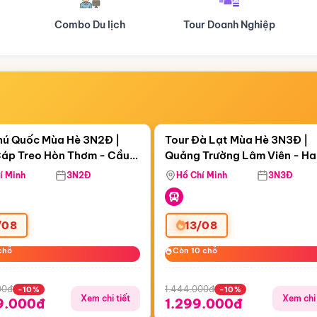
Tour Doanh Nghiệp
Du lịch Hành Hương
Điểm nổi bật
Điểm nổi
ngày 18:46:17
Còn
05 ngày 18:46:17
hú Quốc Mùa Hè 3N2Đ |
Tour Đà Lạt Mùa Hè 3N3Đ |
áp Treo Hòn Thơm - Cầu
Quảng Trường Lâm Viên - H
áp Treo Hòn Thơm
Công Viên Nước Aquatopia
Hill - Puppy Farm
í Minh
3N2Đ
Hồ Chí Minh
3N3Đ
/08
13/08
chỗ
chỗ
Còn 10 chỗ
Còn 10 chỗ
00đ
1.444.000đ
-10%
-10%
Xem chi tiết
Xem chi 
9.000đ
1.299.000đ