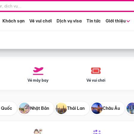
Điểm khởi hành
Tháng khở
Hồ Chí Minh
Bất kỳ 
Khách sạn
Vé vui chơi
Dịch vụ visa
Tin tức
Giới thiệu
Vé máy bay
Vé vui chơi
 Quốc
Nhật Bản
Thái Lan
Châu Âu