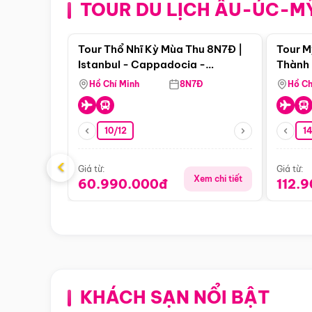
TOUR DU LỊCH ÂU-ÚC-M
Điểm nổi bật
Tour Thổ Nhĩ Kỳ Mùa Thu 8N7Đ |
Tour M
Istanbul - Cappadocia -
Thành 
Pamukkale
Thiên 
Hồ Chí Minh
8N7Đ
Hồ Ch
10/12
1
‹
Giá từ:
Giá từ:
Xem chi tiết
60.990.000đ
112.
KHÁCH SẠN NỔI BẬT