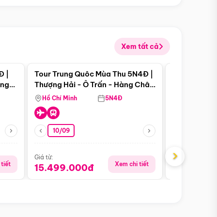
Xem tất cả
 bật
Điểm nổi bật
Đ |
Tour Trung Quôc Mùa Thu 5N4Đ |
Tour Trung
àng
Thượng Hải - Ô Trấn - Hàng Châu
| Thành Đô 
(Tour Không Shopping)
Viên Gấu Tr
Hồ Chí Minh
5N4Đ
Hồ Chí Minh
10/09
21/08
›
Giá từ:
Giá từ:
tiết
Xem chi tiết
15.499.000đ
16.999.0