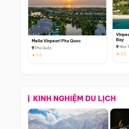
Vinpea
Bay
Melia Vinpearl Phu Quoc
Nha T
Phú Quốc
★ 5.0
★ 5.0
KINH NGHIỆM DU LỊCH