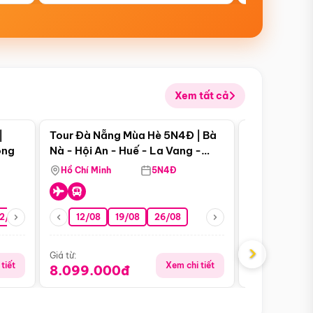
Xem tất cả
 bật
Điểm nổi bật
|
Tour Đà Nẵng Mùa Hè 5N4Đ | Bà
Tour Đà Nẵn
ong
Nà - Hội An - Huế - La Vang -
Nà - Hội An
Động Thiên Đường
Nha
Hồ Chí Minh
5N4Đ
Hồ Chí Minh
2/08
26/08
05/09
12/08
19/08
09/09
26/08
12/09
13/08
›
Giá từ:
Giá từ:
tiết
Xem chi tiết
8.099.000đ
6.899.00