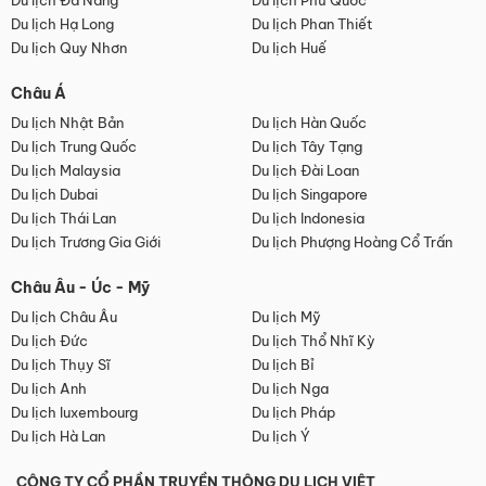
Du lịch Đà Nẵng
Du lịch Phú Quốc
Du lịch Hạ Long
Du lịch Phan Thiết
Du lịch Quy Nhơn
Du lịch Huế
Châu Á
Du lịch Nhật Bản
Du lịch Hàn Quốc
Du lịch Trung Quốc
Du lịch Tây Tạng
Du lịch Malaysia
Du lịch Đài Loan
Du lịch Dubai
Du lịch Singapore
Du lịch Thái Lan
Du lịch Indonesia
Du lịch Trương Gia Giới
Du lịch Phượng Hoàng Cổ Trấn
Châu Âu - Úc - Mỹ
Du lịch Châu Âu
Du lịch Mỹ
Du lịch Đức
Du lịch Thổ Nhĩ Kỳ
Du lịch Thụy Sĩ
Du lịch Bỉ
Du lịch Anh
Du lịch Nga
Du lịch luxembourg
Du lịch Pháp
Du lịch Hà Lan
Du lịch Ý
CÔNG TY CỔ PHẦN TRUYỀN THÔNG DU LỊCH VIỆT