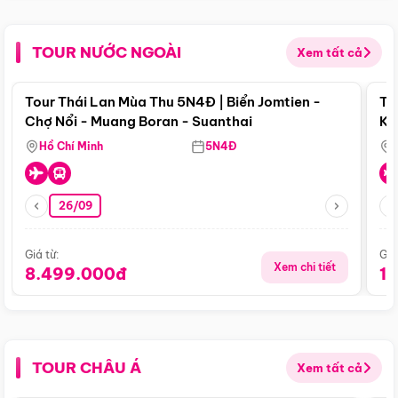
TOUR NƯỚC NGOÀI
Xem tất cả
Điểm nổi bật
Tour Thái Lan Mùa Thu 5N4Đ | Biển Jomtien -
To
Chợ Nổi - Muang Boran - Suanthai
Ku
Si
Hồ Chí Minh
5N4Đ
26/09
Giá từ:
Giá
Xem chi tiết
8.499.000đ
1
TOUR CHÂU Á
Xem tất cả
Điểm nổi bật