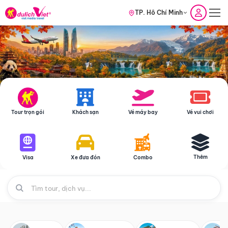
TP. Hồ Chí Minh
Tour trọn gói
Khách sạn
Vé máy bay
Vé vui chơi
Thêm
Visa
Xe đưa đón
Combo