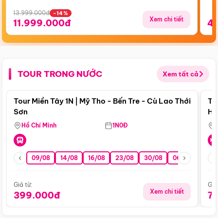
13.999.000đ
-14%
Xem chi tiết
11.999.000đ
4
TOUR TRONG NƯỚC
Xem tất cả
Điểm nổi bật
Tour Miền Tây 1N | Mỹ Tho - Bến Tre - Cù Lao Thới
To
Sơn
Hu
Hồ Chí Minh
1N0Đ
09/08
14/08
16/08
23/08
30/08
06/09
13/0
Giá từ:
Giá
Xem chi tiết
399.000đ
7