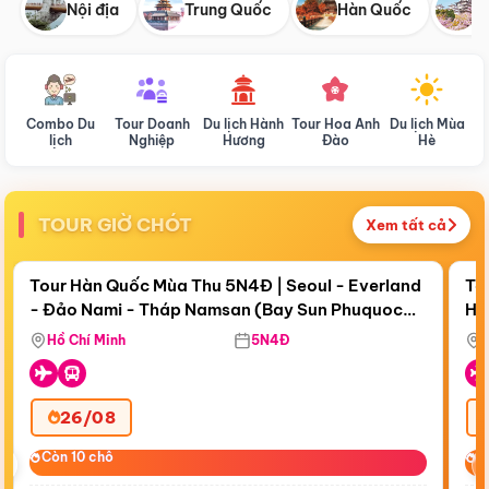
Nội địa
Trung Quốc
Hàn Quốc
N
Combo Du
Tour Doanh
Du lịch Hành
Tour Hoa Anh
Du lịch Mùa
D
lịch
Nghiệp
Hương
Đào
Hè
TOUR GIỜ CHÓT
Xem tất cả
Điểm nổi bật
Còn
19 ngày 07:29:04
Cò
Tour Hàn Quốc Mùa Thu 5N4Đ | Seoul - Everland
To
- Đảo Nami - Tháp Namsan (Bay Sun Phuquoc
Hò
Tặ
Airways)
Aq
Hồ Chí Minh
5N4Đ
26/08
‹
Còn 10 chỗ
Còn 10 chỗ
C
C