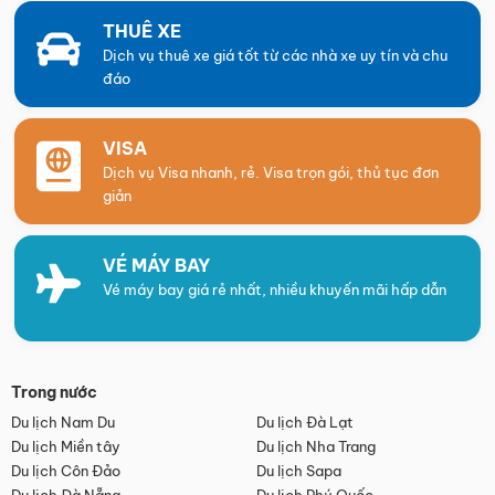
THUÊ XE
Dịch vụ thuê xe giá tốt từ các nhà xe uy tín và chu
đáo
VISA
Dịch vụ Visa nhanh, rẻ. Visa trọn gói, thủ tục đơn
giản
VÉ MÁY BAY
Vé máy bay giá rẻ nhất, nhiều khuyến mãi hấp dẫn
Trong nước
Du lịch Nam Du
Du lịch Đà Lạt
Du lịch Miền tây
Du lịch Nha Trang
Du lịch Côn Đảo
Du lịch Sapa