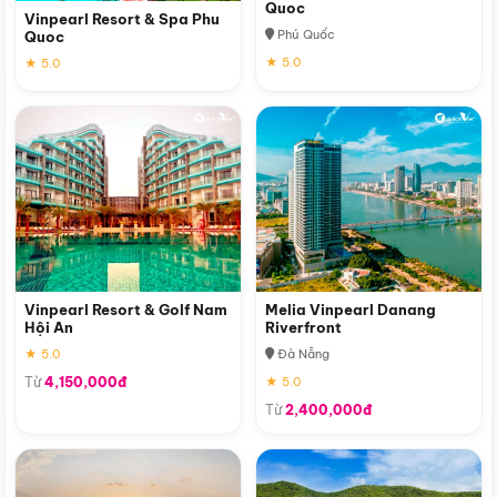
Quoc
Vinpearl Resort & Spa Phu
Phú Quốc
Quoc
★ 5.0
★ 5.0
Vinpearl Resort & Golf Nam
Melia Vinpearl Danang
Hội An
Riverfront
★ 5.0
Đà Nẵng
Từ
4,150,000đ
★ 5.0
Từ
2,400,000đ