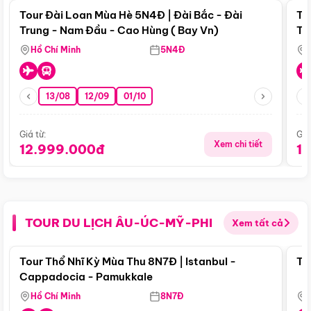
Tour Đài Loan Mùa Hè 5N4Đ | Đài Bắc - Đài
To
Trung - Nam Đầu - Cao Hùng ( Bay Vn)
Tr
Hồ Chí Minh
5N4Đ
13/08
12/09
01/10
Giá từ:
Giá
Xem chi tiết
12.999.000đ
1
TOUR DU LỊCH ÂU-ÚC-MỸ-PHI
Xem tất cả
Điểm nổi bật
Tour Thổ Nhĩ Kỳ Mùa Thu 8N7Đ | Istanbul -
To
Cappadocia - Pamukkale
Hồ Chí Minh
8N7Đ