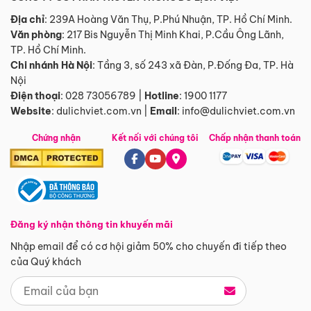
Địa chỉ
: 239A Hoàng Văn Thụ, P.Phú Nhuận, TP. Hồ Chí Minh.
Văn phòng
:
217 Bis Nguyễn Thị Minh Khai, P.Cầu Ông Lãnh,
TP. Hồ Chí Minh.
Chi nhánh Hà Nội
:
Tầng 3, số 243 xã Đàn, P.Đống Đa, TP. Hà
Nội
Điện thoại
:
028 73056789
|
Hotline
:
1900 1177
Website
:
dulichviet.com.vn
|
Email
:
info@dulichviet.com.vn
Chứng nhận
Kết nối với chúng tôi
Chấp nhận thanh toán
Đăng ký nhận thông tin khuyến mãi
Nhập email để có cơ hội giảm 50% cho chuyến đi tiếp theo
của Quý khách