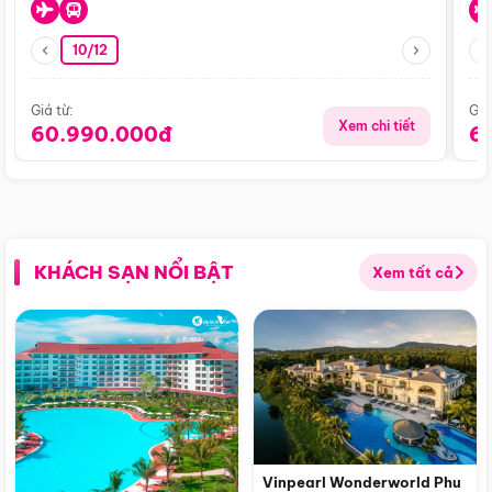
10/12
Giá từ:
Giá
Xem chi tiết
60.990.000đ
6
KHÁCH SẠN NỔI BẬT
Xem tất cả
Vinpearl Wonderworld Phu