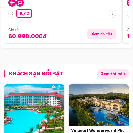
10/12
Giá từ:
Giá
Xem chi tiết
60.990.000đ
1
KHÁCH SẠN NỔI BẬT
Xem tất cả
Vinpearl Wonderworld Phu