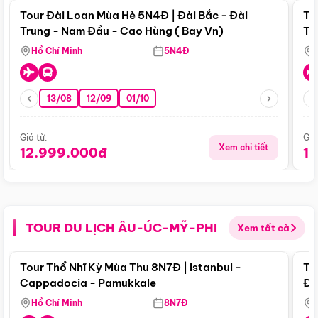
Tour Đài Loan Mùa Hè 5N4Đ | Đài Bắc - Đài
To
Trung - Nam Đầu - Cao Hùng ( Bay Vn)
Tr
Hồ Chí Minh
5N4Đ
13/08
12/09
01/10
Giá từ:
Giá
Xem chi tiết
12.999.000đ
1
TOUR DU LỊCH ÂU-ÚC-MỸ-PHI
Xem tất cả
Điểm nổi bật
Tour Thổ Nhĩ Kỳ Mùa Thu 8N7Đ | Istanbul -
To
Cappadocia - Pamukkale
Đế
Hồ Chí Minh
8N7Đ