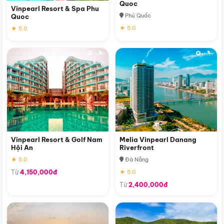
Quoc
Vinpearl Resort & Spa Phu
Phú Quốc
Quoc
★ 5.0
★ 5.0
Vinpearl Resort & Golf Nam
Melia Vinpearl Danang
Hội An
Riverfront
★ 5.0
Đà Nẵng
Từ
4,150,000đ
★ 5.0
Từ
2,400,000đ