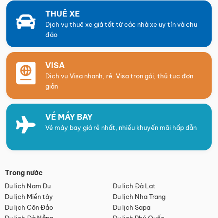
THUÊ XE
Dịch vụ thuê xe giá tốt từ các nhà xe uy tín và chu
đáo
VISA
Dịch vụ Visa nhanh, rẻ. Visa trọn gói, thủ tục đơn
giản
VÉ MÁY BAY
Vé máy bay giá rẻ nhất, nhiều khuyến mãi hấp dẫn
Trong nước
Du lịch Nam Du
Du lịch Đà Lạt
Du lịch Miền tây
Du lịch Nha Trang
Du lịch Côn Đảo
Du lịch Sapa