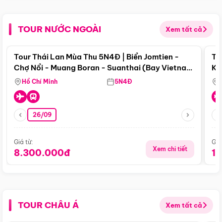
TOUR NƯỚC NGOÀI
Xem tất cả
Điểm nổi bật
Tour Thái Lan Mùa Thu 5N4Đ | Biển Jomtien -
To
Chợ Nổi - Muang Boran - Suanthai (Bay Vietnam
Ku
Airlines)
Si
Hồ Chí Minh
5N4Đ
26/09
Giá từ:
Giá
Xem chi tiết
8.300.000đ
1
TOUR CHÂU Á
Xem tất cả
Điểm nổi bật