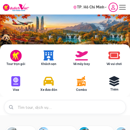
TP. Hồ Chí Minh
Tour trọn gói
Khách sạn
Vé máy bay
Vé vui chơi
Thêm
Visa
Xe đưa đón
Combo