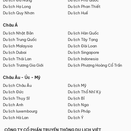
Du lịch Đà Nẵng
Du lịch Phú Quốc
Du lịch Hạ Long
Du lịch Phan Thiết
Du lịch Quy Nhơn
Du lịch Huế
Châu Á
Du lịch Nhật Bản
Du lịch Hàn Quốc
Du lịch Trung Quốc
Du lịch Tây Tạng
Du lịch Malaysia
Du lịch Đài Loan
Du lịch Dubai
Du lịch Singapore
Du lịch Thái Lan
Du lịch Indonesia
Du lịch Trương Gia Giới
Du lịch Phượng Hoàng Cổ Trấn
Châu Âu - Úc - Mỹ
Du lịch Châu Âu
Du lịch Mỹ
Du lịch Đức
Du lịch Thổ Nhĩ Kỳ
Du lịch Thụy Sĩ
Du lịch Bỉ
Du lịch Anh
Du lịch Nga
Du lịch luxembourg
Du lịch Pháp
Du lịch Hà Lan
Du lịch Ý
CÔNG TY CỔ PHẦN TRUYỀN THÔNG DU LỊCH VIỆT