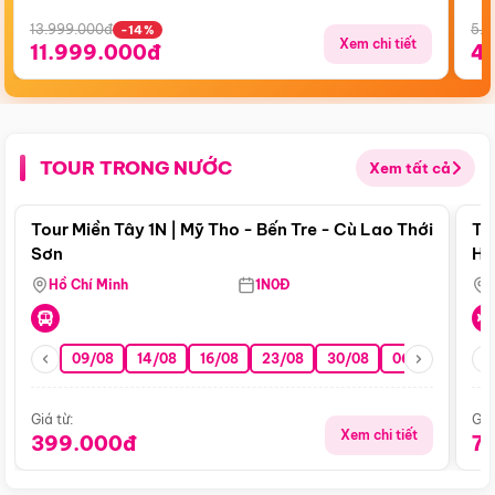
13.999.000đ
5.5
-14%
Xem chi tiết
11.999.000đ
4
TOUR TRONG NƯỚC
Xem tất cả
Điểm nổi bật
Tour Miền Tây 1N | Mỹ Tho - Bến Tre - Cù Lao Thới
To
Sơn
Hu
Hồ Chí Minh
1N0Đ
09/08
14/08
16/08
23/08
30/08
06/09
13/0
Giá từ:
Giá
Xem chi tiết
399.000đ
7