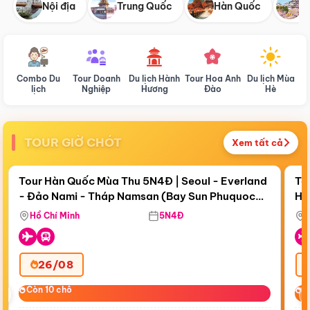
Nội địa
Trung Quốc
Hàn Quốc
N
Combo Du
Tour Doanh
Du lịch Hành
Tour Hoa Anh
Du lịch Mùa
D
lịch
Nghiệp
Hương
Đào
Hè
TOUR GIỜ CHÓT
Xem tất cả
Điểm nổi bật
Còn
18 ngày 19:46:32
Cò
Tour Hàn Quốc Mùa Thu 5N4Đ | Seoul - Everland
To
- Đảo Nami - Tháp Namsan (Bay Sun Phuquoc
Hò
Bay Sun Phuquoc Airways
Tặ
Airways)
Aq
Hồ Chí Minh
5N4Đ
26/08
‹
Còn 10 chỗ
Còn 10 chỗ
C
C