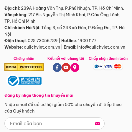
Địa chỉ
: 239A Hoàng Văn Thụ, P.Phú Nhuận, TP. Hồ Chí Minh.
Văn phòng
:
217 Bis Nguyễn Thị Minh Khai, P.Cầu Ông Lãnh,
TP. Hồ Chí Minh.
Chi nhánh Hà Nội
:
Tầng 3, số 243 xã Đàn, P.Đống Đa, TP. Hà
Nội
Điện thoại
:
028 73056789
|
Hotline
:
1900 1177
Website
:
dulichviet.com.vn
|
Email
:
info@dulichviet.com.vn
Chứng nhận
Kết nối với chúng tôi
Chấp nhận thanh toán
Đăng ký nhận thông tin khuyến mãi
Nhập email để có cơ hội giảm 50% cho chuyến đi tiếp theo
của Quý khách