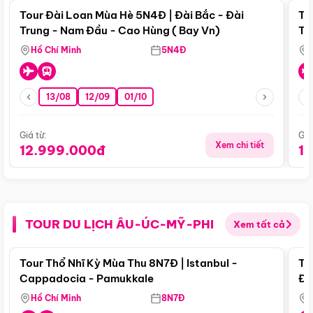
Tour Đài Loan Mùa Hè 5N4Đ | Đài Bắc - Đài
To
Trung - Nam Đầu - Cao Hùng ( Bay Vn)
Tr
Hồ Chí Minh
5N4Đ
13/08
12/09
01/10
Giá từ:
Giá
Xem chi tiết
12.999.000đ
1
TOUR DU LỊCH ÂU-ÚC-MỸ-PHI
Xem tất cả
Điểm nổi bật
Tour Thổ Nhĩ Kỳ Mùa Thu 8N7Đ | Istanbul -
To
Cappadocia - Pamukkale
Đế
Hồ Chí Minh
8N7Đ