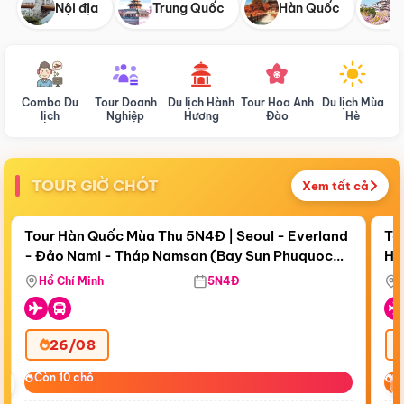
Nội địa
Trung Quốc
Hàn Quốc
N
Combo Du
Tour Doanh
Du lịch Hành
Tour Hoa Anh
Du lịch Mùa
D
lịch
Nghiệp
Hương
Đào
Hè
TOUR GIỜ CHÓT
Xem tất cả
Điểm nổi bật
Còn
18 ngày 06:16:11
Cò
Tour Hàn Quốc Mùa Thu 5N4Đ | Seoul - Everland
To
- Đảo Nami - Tháp Namsan (Bay Sun Phuquoc
Hò
Bay Sun Phuquoc Airways
Tặ
Airways)
Aq
Hồ Chí Minh
5N4Đ
26/08
‹
Còn 10 chỗ
Còn 10 chỗ
C
C