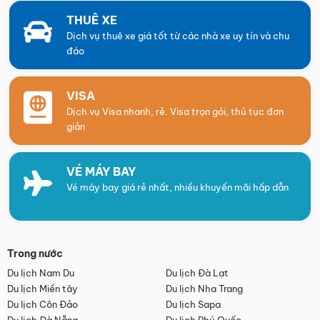
THUÊ XE
Dịch vụ thuê xe giá tốt từ các nhà xe uy tín và chu
đáo
VISA
Dịch vụ Visa nhanh, rẻ. Visa trọn gói, thủ tục đơn
giản
VÉ MÁY BAY
Vé máy bay giá rẻ nhất, nhiều khuyến mãi hấp dẫn
Trong nước
Du lịch Nam Du
Du lịch Đà Lạt
Du lịch Miền tây
Du lịch Nha Trang
Du lịch Côn Đảo
Du lịch Sapa