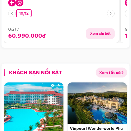
10/12
Giá từ:
Giá
Xem chi tiết
60.990.000đ
1
KHÁCH SẠN NỔI BẬT
Xem tất cả
Vinpearl Wonderworld Phu