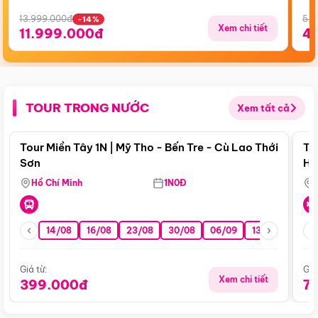
13.999.000đ
5.5
-14%
Xem chi tiết
11.999.000đ
4
TOUR TRONG NƯỚC
Xem tất cả
Điểm nổi bật
Tour Miền Tây 1N | Mỹ Tho - Bến Tre - Cù Lao Thới
To
Sơn
Hu
Hồ Chí Minh
1N0Đ
14/08
16/08
23/08
30/08
06/09
13/09
20/0
Giá từ:
Giá
Xem chi tiết
399.000đ
7