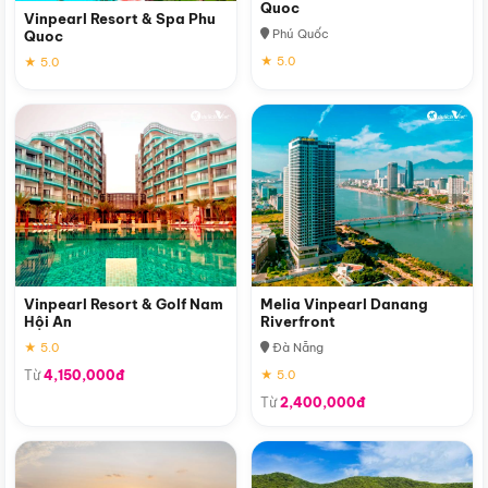
Quoc
Vinpearl Resort & Spa Phu
Phú Quốc
Quoc
★ 5.0
★ 5.0
Vinpearl Resort & Golf Nam
Melia Vinpearl Danang
Hội An
Riverfront
★ 5.0
Đà Nẵng
Từ
4,150,000đ
★ 5.0
Từ
2,400,000đ