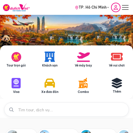
TP. Hồ Chí Minh
Tour trọn gói
Khách sạn
Vé máy bay
Vé vui chơi
Thêm
Visa
Xe đưa đón
Combo