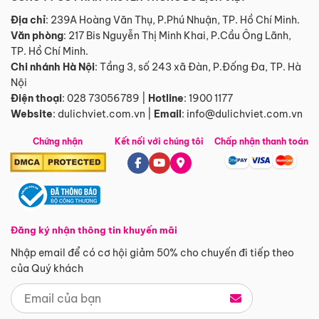
Địa chỉ
: 239A Hoàng Văn Thụ, P.Phú Nhuận, TP. Hồ Chí Minh.
Văn phòng
:
217 Bis Nguyễn Thị Minh Khai, P.Cầu Ông Lãnh,
TP. Hồ Chí Minh.
Chi nhánh Hà Nội
:
Tầng 3, số 243 xã Đàn, P.Đống Đa, TP. Hà
Nội
Điện thoại
:
028 73056789
|
Hotline
:
1900 1177
Website
:
dulichviet.com.vn
|
Email
:
info@dulichviet.com.vn
Chứng nhận
Kết nối với chúng tôi
Chấp nhận thanh toán
Đăng ký nhận thông tin khuyến mãi
Nhập email để có cơ hội giảm 50% cho chuyến đi tiếp theo
của Quý khách