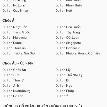
Du lịch Đà Nẵng
Du lịch Phú Quốc
Du lịch Hạ Long
Du lịch Phan Thiết
Du lịch Quy Nhơn
Du lịch Huế
Châu Á
Du lịch Nhật Bản
Du lịch Hàn Quốc
Du lịch Trung Quốc
Du lịch Tây Tạng
Du lịch Malaysia
Du lịch Đài Loan
Du lịch Dubai
Du lịch Singapore
Du lịch Thái Lan
Du lịch Indonesia
Du lịch Trương Gia Giới
Du lịch Phượng Hoàng Cổ Trấn
Châu Âu - Úc - Mỹ
Du lịch Châu Âu
Du lịch Mỹ
Du lịch Đức
Du lịch Thổ Nhĩ Kỳ
Du lịch Thụy Sĩ
Du lịch Bỉ
Du lịch Anh
Du lịch Nga
Du lịch luxembourg
Du lịch Pháp
Du lịch Hà Lan
Du lịch Ý
CÔNG TY CỔ PHẦN TRUYỀN THÔNG DU LỊCH VIỆT