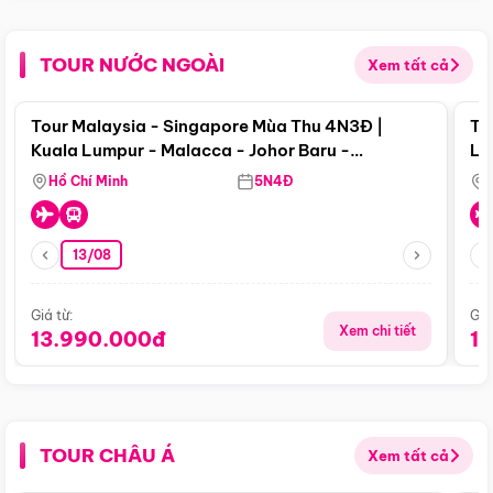
TOUR NƯỚC NGOÀI
Xem tất cả
Điểm nổi bật
Tour Malaysia - Singapore Mùa Thu 4N3Đ |
To
Kuala Lumpur - Malacca - Johor Baru -
Lử
Singapore
Hồ Chí Minh
5N4Đ
13/08
Giá từ:
Giá
Xem chi tiết
13.990.000đ
1
TOUR CHÂU Á
Xem tất cả
Điểm nổi bật