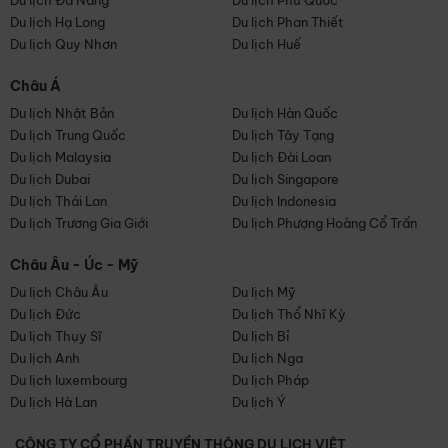
Du lịch Đà Nẵng
Du lịch Phú Quốc
Du lịch Hạ Long
Du lịch Phan Thiết
Du lịch Quy Nhơn
Du lịch Huế
Châu Á
Du lịch Nhật Bản
Du lịch Hàn Quốc
Du lịch Trung Quốc
Du lịch Tây Tạng
Du lịch Malaysia
Du lịch Đài Loan
Du lịch Dubai
Du lịch Singapore
Du lịch Thái Lan
Du lịch Indonesia
Du lịch Trương Gia Giới
Du lịch Phượng Hoàng Cổ Trấn
Châu Âu - Úc - Mỹ
Du lịch Châu Âu
Du lịch Mỹ
Du lịch Đức
Du lịch Thổ Nhĩ Kỳ
Du lịch Thụy Sĩ
Du lịch Bỉ
Du lịch Anh
Du lịch Nga
Du lịch luxembourg
Du lịch Pháp
Du lịch Hà Lan
Du lịch Ý
CÔNG TY CỔ PHẦN TRUYỀN THÔNG DU LỊCH VIỆT