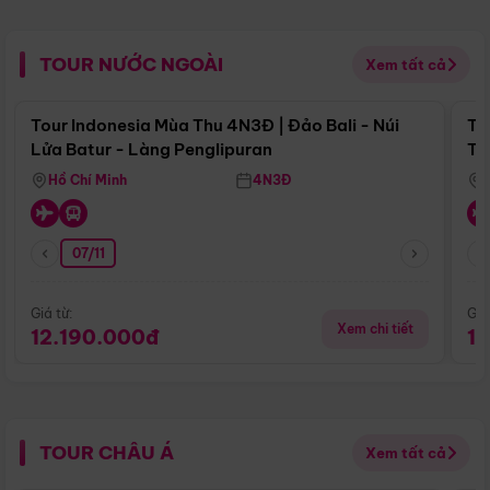
TOUR NƯỚC NGOÀI
Xem tất cả
Điểm nổi bật
Tour Indonesia Mùa Thu 4N3Đ | Đảo Bali - Núi
To
Lửa Batur - Làng Penglipuran
Tr
Hồ Chí Minh
4N3Đ
07/11
Giá từ:
Giá
Xem chi tiết
12.190.000đ
1
TOUR CHÂU Á
Xem tất cả
Điểm nổi bật