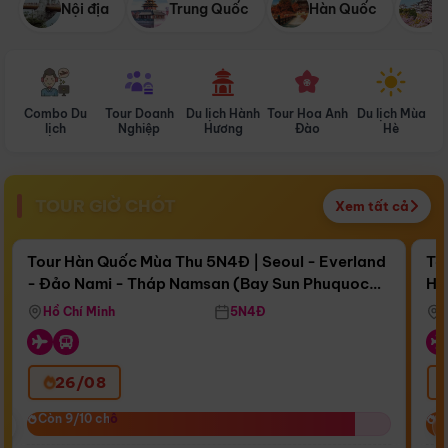
Nội địa
Trung Quốc
Hàn Quốc
N
Combo Du
Tour Doanh
Du lịch Hành
Tour Hoa Anh
Du lịch Mùa
D
lịch
Nghiệp
Hương
Đào
Hè
TOUR GIỜ CHÓT
Xem tất cả
Điểm nổi bật
Còn
16 ngày 15:52:55
Cò
Tour Hàn Quốc Mùa Thu 5N4Đ | Seoul - Everland
To
- Đảo Nami - Tháp Namsan (Bay Sun Phuquoc
Hò
Bay Sun Phuquoc Airways
Tặ
Airways)
Aq
Hồ Chí Minh
5N4Đ
26/08
‹
Còn 9/10 chỗ
Còn 9/10 chỗ
C
C