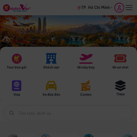
TP. Hồ Chí Minh
Tour trọn gói
Khách sạn
Vé máy bay
Vé vui chơi
Thêm
Visa
Xe đưa đón
Combo