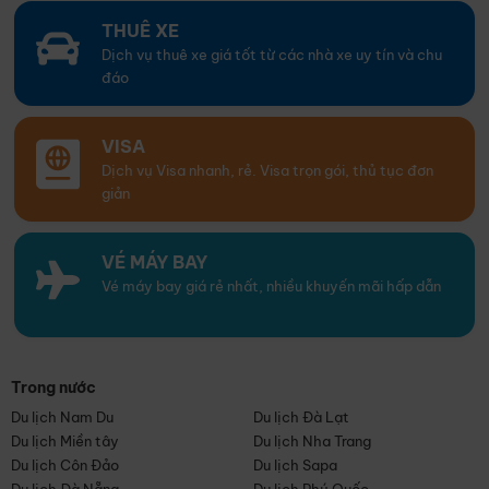
THUÊ XE
Dịch vụ thuê xe giá tốt từ các nhà xe uy tín và chu
đáo
VISA
Dịch vụ Visa nhanh, rẻ. Visa trọn gói, thủ tục đơn
giản
VÉ MÁY BAY
Vé máy bay giá rẻ nhất, nhiều khuyến mãi hấp dẫn
Trong nước
Du lịch Nam Du
Du lịch Đà Lạt
Du lịch Miền tây
Du lịch Nha Trang
Du lịch Côn Đảo
Du lịch Sapa