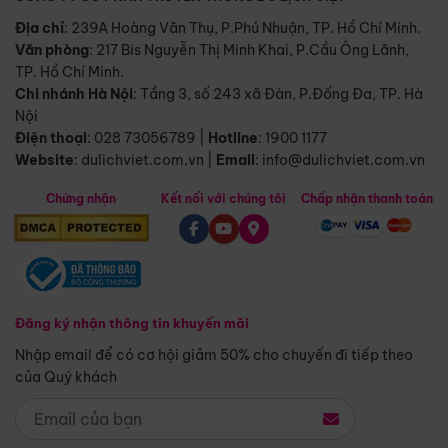
Địa chỉ
: 239A Hoàng Văn Thụ, P.Phú Nhuận, TP. Hồ Chí Minh.
Văn phòng
:
217 Bis Nguyễn Thị Minh Khai, P.Cầu Ông Lãnh,
TP. Hồ Chí Minh.
Chi nhánh Hà Nội
:
Tầng 3, số 243 xã Đàn, P.Đống Đa, TP. Hà
Nội
Điện thoại
:
028 73056789
|
Hotline
:
1900 1177
Website
:
dulichviet.com.vn
|
Email
:
info@dulichviet.com.vn
Chứng nhận
Kết nối với chúng tôi
Chấp nhận thanh toán
Đăng ký nhận thông tin khuyến mãi
Nhập email để có cơ hội giảm 50% cho chuyến đi tiếp theo
của Quý khách