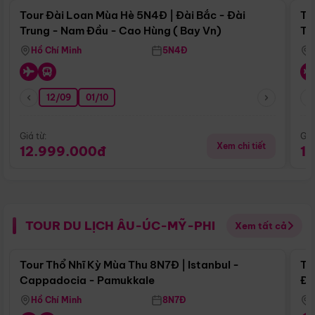
Tour Đài Loan Mùa Hè 5N4Đ | Đài Bắc - Đài
To
Trung - Nam Đầu - Cao Hùng ( Bay Vn)
Tr
Hồ Chí Minh
5N4Đ
12/09
01/10
Giá từ:
Giá
Xem chi tiết
12.999.000đ
1
TOUR DU LỊCH ÂU-ÚC-MỸ-PHI
Xem tất cả
Điểm nổi bật
Tour Thổ Nhĩ Kỳ Mùa Thu 8N7Đ | Istanbul -
To
Cappadocia - Pamukkale
Đế
Hồ Chí Minh
8N7Đ