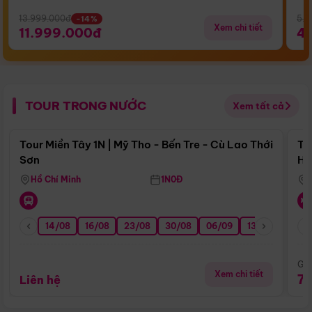
13.999.000đ
5.5
-14%
Xem chi tiết
11.999.000đ
4
TOUR TRONG NƯỚC
Xem tất cả
Điểm nổi bật
Tour Miền Tây 1N | Mỹ Tho - Bến Tre - Cù Lao Thới
To
Sơn
Hu
Hồ Chí Minh
1N0Đ
14/08
16/08
23/08
30/08
06/09
13/09
20/0
Giá
Xem chi tiết
7
Liên hệ