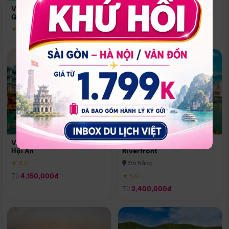
Quoc
Vinpearl Resort & Spa Phu
Phú Quốc
Quoc
★ 5.0
★ 5.0
Vinpearl Resort & Golf Nam
Melia Vinpearl Danang
Hội An
Riverfront
★ 5.0
Đà Nẵng
Từ
4,150,000đ
★ 5.0
Từ
2,400,000đ