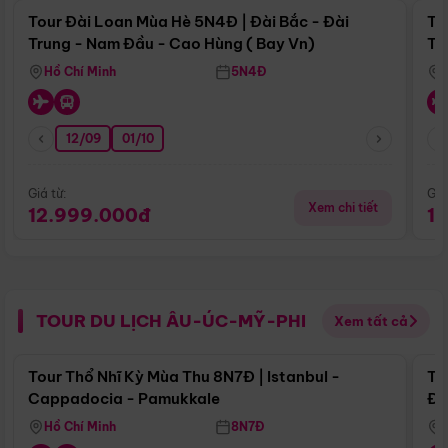
Tour Đài Loan Mùa Hè 5N4Đ | Đài Bắc - Đài
To
Trung - Nam Đầu - Cao Hùng ( Bay Vn)
Tr
Hồ Chí Minh
5N4Đ
12/09
01/10
Giá từ:
Giá
Xem chi tiết
12.999.000đ
1
TOUR DU LỊCH ÂU-ÚC-MỸ-PHI
Xem tất cả
Điểm nổi bật
Tour Thổ Nhĩ Kỳ Mùa Thu 8N7Đ | Istanbul -
To
Cappadocia - Pamukkale
Đế
Hồ Chí Minh
8N7Đ