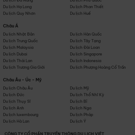
Du lịch Đà Nẵng
Du lịch Phú Quốc
Du lịch Hạ Long
Du lịch Phan Thiết
Du lịch Quy Nhơn
Du lịch Huế
Châu Á
Du lịch Nhật Bản
Du lịch Hàn Quốc
Du lịch Trung Quốc
Du lịch Tây Tạng
Du lịch Malaysia
Du lịch Đài Loan
Du lịch Dubai
Du lịch Singapore
Du lịch Thái Lan
Du lịch Indonesia
Du lịch Trương Gia Giới
Du lịch Phượng Hoàng Cổ Trấn
Châu Âu - Úc - Mỹ
Du lịch Châu Âu
Du lịch Mỹ
Du lịch Đức
Du lịch Thổ Nhĩ Kỳ
Du lịch Thụy Sĩ
Du lịch Bỉ
Du lịch Anh
Du lịch Nga
Du lịch luxembourg
Du lịch Pháp
Du lịch Hà Lan
Du lịch Ý
CÔNG TY CỔ PHẦN TRUYỀN THÔNG DU LỊCH VIỆT