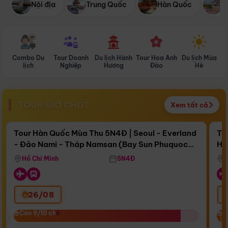
Nội địa
Trung Quốc
Hàn Quốc
N
Combo Du
Tour Doanh
Du lịch Hành
Tour Hoa Anh
Du lịch Mùa
D
lịch
Nghiệp
Hương
Đào
Hè
TOUR GIỜ CHÓT
Xem tất cả
Điểm nổi bật
Còn
16 ngày 13:43:19
Cò
Tour Hàn Quốc Mùa Thu 5N4Đ | Seoul - Everland
To
- Đảo Nami - Tháp Namsan (Bay Sun Phuquoc
Hò
Bay Sun Phuquoc Airways
Tặ
Airways)
Aq
Hồ Chí Minh
5N4Đ
26/08
‹
Còn 9/10 chỗ
Còn 9/10 chỗ
C
C