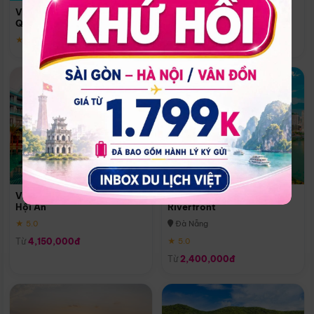
Quoc
Vinpearl Resort & Spa Phu
Phú Quốc
Quoc
★ 5.0
★ 5.0
Vinpearl Resort & Golf Nam
Melia Vinpearl Danang
Hội An
Riverfront
★ 5.0
Đà Nẵng
Từ
4,150,000đ
★ 5.0
Từ
2,400,000đ