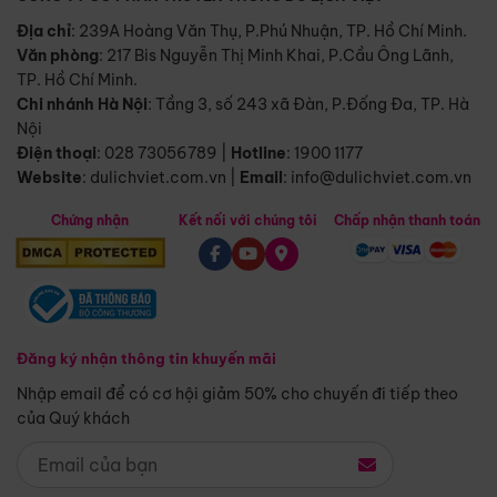
Địa chỉ
: 239A Hoàng Văn Thụ, P.Phú Nhuận, TP. Hồ Chí Minh.
Văn phòng
:
217 Bis Nguyễn Thị Minh Khai, P.Cầu Ông Lãnh,
TP. Hồ Chí Minh.
Chi nhánh Hà Nội
:
Tầng 3, số 243 xã Đàn, P.Đống Đa, TP. Hà
Nội
Điện thoại
:
028 73056789
|
Hotline
:
1900 1177
Website
:
dulichviet.com.vn
|
Email
:
info@dulichviet.com.vn
Chứng nhận
Kết nối với chúng tôi
Chấp nhận thanh toán
Đăng ký nhận thông tin khuyến mãi
Nhập email để có cơ hội giảm 50% cho chuyến đi tiếp theo
của Quý khách