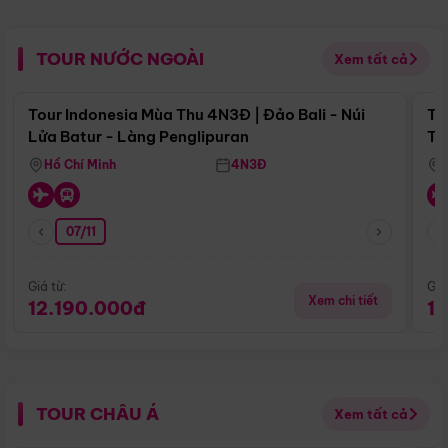
TOUR NƯỚC NGOÀI
Xem tất cả
Điểm nổi bật
Tour Indonesia Mùa Thu 4N3Đ | Đảo Bali - Núi
To
Lửa Batur - Làng Penglipuran
Tr
Hồ Chí Minh
4N3Đ
07/11
Giá từ:
Giá
Xem chi tiết
12.190.000đ
1
TOUR CHÂU Á
Xem tất cả
Điểm nổi bật