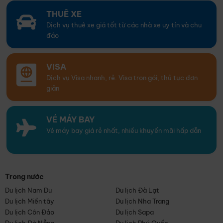
THUÊ XE
Dịch vụ thuê xe giá tốt từ các nhà xe uy tín và chu
đáo
VISA
Dịch vụ Visa nhanh, rẻ. Visa trọn gói, thủ tục đơn
giản
VÉ MÁY BAY
Vé máy bay giá rẻ nhất, nhiều khuyến mãi hấp dẫn
Trong nước
Du lịch Nam Du
Du lịch Đà Lạt
Du lịch Miền tây
Du lịch Nha Trang
Du lịch Côn Đảo
Du lịch Sapa