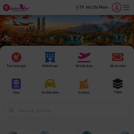
TP. Hồ Chí Minh
Tour trọn gói
Khách sạn
Vé máy bay
Vé vui chơi
Thêm
Visa
Xe đưa đón
Combo