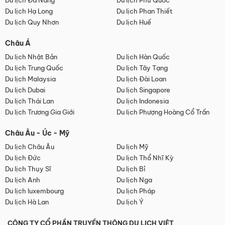
Du lịch Đà Nẵng
Du lịch Phú Quốc
Du lịch Hạ Long
Du lịch Phan Thiết
Du lịch Quy Nhơn
Du lịch Huế
Châu Á
Du lịch Nhật Bản
Du lịch Hàn Quốc
Du lịch Trung Quốc
Du lịch Tây Tạng
Du lịch Malaysia
Du lịch Đài Loan
Du lịch Dubai
Du lịch Singapore
Du lịch Thái Lan
Du lịch Indonesia
Du lịch Trương Gia Giới
Du lịch Phượng Hoàng Cổ Trấn
Châu Âu - Úc - Mỹ
Du lịch Châu Âu
Du lịch Mỹ
Du lịch Đức
Du lịch Thổ Nhĩ Kỳ
Du lịch Thụy Sĩ
Du lịch Bỉ
Du lịch Anh
Du lịch Nga
Du lịch luxembourg
Du lịch Pháp
Du lịch Hà Lan
Du lịch Ý
CÔNG TY CỔ PHẦN TRUYỀN THÔNG DU LỊCH VIỆT