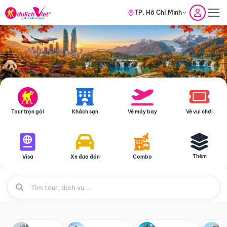
TP. Hồ Chí Minh
Tour trọn gói
Khách sạn
Vé máy bay
Vé vui chơi
Thêm
Visa
Xe đưa đón
Combo