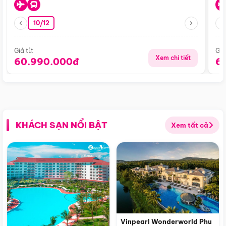
10/12
Giá từ:
Giá
Xem chi tiết
60.990.000đ
6
KHÁCH SẠN NỔI BẬT
Xem tất cả
Vinpearl Wonderworld Phu