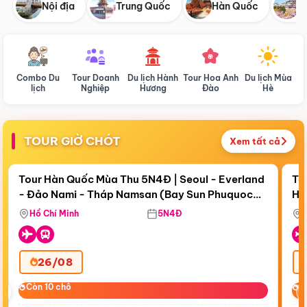
Nội địa
Trung Quốc
Hàn Quốc
N
Combo Du
Tour Doanh
Du lịch Hành
Tour Hoa Anh
Du lịch Mùa
D
lịch
Nghiệp
Hương
Đào
Hè
TOUR GIỜ CHÓT
Xem tất cả
Điểm nổi bật
Còn
19 ngày 01:59:15
Cò
Tour Hàn Quốc Mùa Thu 5N4Đ | Seoul - Everland
To
- Đảo Nami - Tháp Namsan (Bay Sun Phuquoc
Hò
Tặ
Airways)
Aq
Hồ Chí Minh
5N4Đ
26/08
‹
Còn 10 chỗ
Còn 10 chỗ
C
C