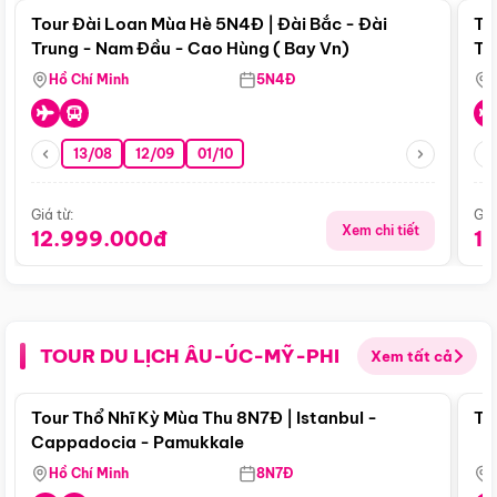
Tour Đài Loan Mùa Hè 5N4Đ | Đài Bắc - Đài
To
Trung - Nam Đầu - Cao Hùng ( Bay Vn)
Tr
Hồ Chí Minh
5N4Đ
13/08
12/09
01/10
Giá từ:
Giá
Xem chi tiết
12.999.000đ
1
TOUR DU LỊCH ÂU-ÚC-MỸ-PHI
Xem tất cả
Điểm nổi bật
Tour Thổ Nhĩ Kỳ Mùa Thu 8N7Đ | Istanbul -
To
Cappadocia - Pamukkale
Hồ Chí Minh
8N7Đ