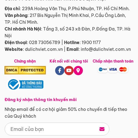
Địa chỉ
: 239A Hoàng Văn Thụ, P.Phú Nhuận, TP. Hồ Chí Minh.
Văn phòng
:
217 Bis Nguyễn Thị Minh Khai, P.Cầu Ông Lãnh,
TP. Hồ Chí Minh.
Chi nhánh Hà Nội
:
Tầng 3, số 243 xã Đàn, P.Đống Đa, TP. Hà
Nội
Điện thoại
:
028 73056789
|
Hotline
:
1900 1177
Website
:
dulichviet.com.vn
|
Email
:
info@dulichviet.com.vn
Chứng nhận
Kết nối với chúng tôi
Chấp nhận thanh toán
Đăng ký nhận thông tin khuyến mãi
Nhập email để có cơ hội giảm 50% cho chuyến đi tiếp theo
của Quý khách