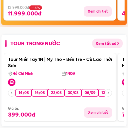
13.999.000đ
-14%
Xem chi tiết
11.999.000đ
4
TOUR TRONG NƯỚC
Xem tất cả
Điểm nổi bật
Tour Miền Tây 1N | Mỹ Tho - Bến Tre - Cù Lao Thới
To
Sơn
Hu
Hồ Chí Minh
1N0Đ
14/08
16/08
23/08
30/08
06/09
13/09
20/0
Giá từ:
Giá
Xem chi tiết
399.000đ
7