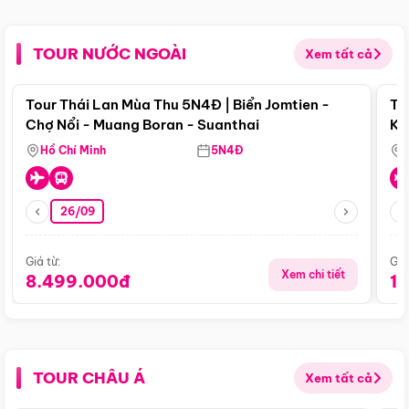
TOUR NƯỚC NGOÀI
Xem tất cả
Điểm nổi bật
Tour Thái Lan Mùa Thu 5N4Đ | Biển Jomtien -
To
Chợ Nổi - Muang Boran - Suanthai
Ku
Si
Hồ Chí Minh
5N4Đ
26/09
Giá từ:
Giá
Xem chi tiết
8.499.000đ
1
TOUR CHÂU Á
Xem tất cả
Điểm nổi bật