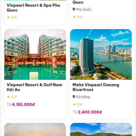
Quoc
Vinpearl Resort & Spa Phu
Phú Quốc
Quoc
★ 5.0
★ 5.0
Vinpearl Resort & Golf Nam
Melia Vinpearl Danang
Hội An
Riverfront
★ 5.0
Đà Nẵng
Từ
4,150,000đ
★ 5.0
Từ
2,400,000đ