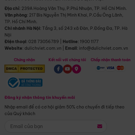
Địa chỉ
: 239A Hoàng Văn Thụ, P.Phú Nhuận, TP. Hồ Chí Minh.
Văn phòng
:
217 Bis Nguyễn Thị Minh Khai, P.Cầu Ông Lãnh,
TP. Hồ Chí Minh.
Chi nhánh Hà Nội
:
Tầng 3, số 243 xã Đàn, P.Đống Đa, TP. Hà
Nội
Điện thoại
:
028 73056789
|
Hotline
:
1900 1177
Website
:
dulichviet.com.vn
|
Email
:
info@dulichviet.com.vn
Chứng nhận
Kết nối với chúng tôi
Chấp nhận thanh toán
Đăng ký nhận thông tin khuyến mãi
Nhập email để có cơ hội giảm 50% cho chuyến đi tiếp theo
của Quý khách