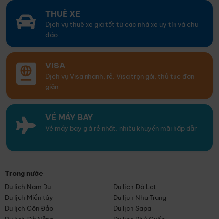
THUÊ XE
Dịch vụ thuê xe giá tốt từ các nhà xe uy tín và chu
đáo
VISA
Dịch vụ Visa nhanh, rẻ. Visa trọn gói, thủ tục đơn
giản
VÉ MÁY BAY
Vé máy bay giá rẻ nhất, nhiều khuyến mãi hấp dẫn
Trong nước
Du lịch Nam Du
Du lịch Đà Lạt
Du lịch Miền tây
Du lịch Nha Trang
Du lịch Côn Đảo
Du lịch Sapa