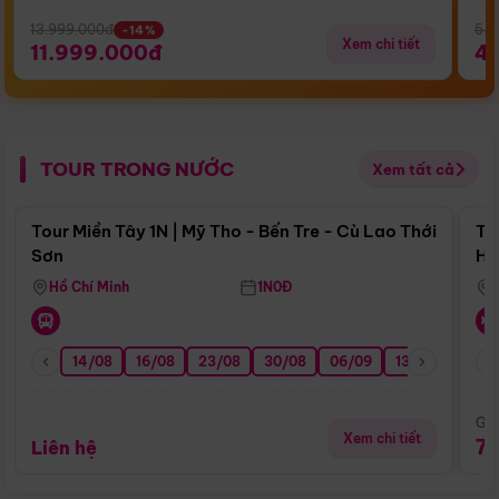
13.999.000đ
5.5
-14%
Xem chi tiết
11.999.000đ
4
TOUR TRONG NƯỚC
Xem tất cả
Điểm nổi bật
Tour Miền Tây 1N | Mỹ Tho - Bến Tre - Cù Lao Thới
To
Sơn
Hu
Hồ Chí Minh
1N0Đ
14/08
16/08
23/08
30/08
06/09
13/09
20/0
Giá
Xem chi tiết
7
Liên hệ