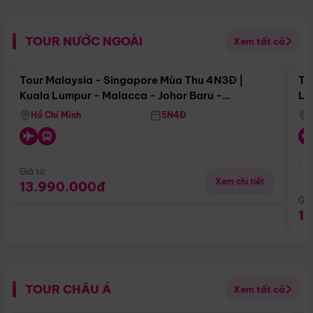
TOUR NƯỚC NGOÀI
Xem tất cả
Điểm nổi bật
Tour Malaysia - Singapore Mùa Thu 4N3Đ |
To
Kuala Lumpur - Malacca - Johor Baru -
Lử
Singapore
Hồ Chí Minh
5N4Đ
Giá từ:
Xem chi tiết
13.990.000đ
Giá
1
TOUR CHÂU Á
Xem tất cả
Điểm nổi bật