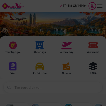
TP. Hồ Chí Minh
Tour trọn gói
Khách sạn
Vé máy bay
Vé vui chơi
Thêm
Visa
Xe đưa đón
Combo