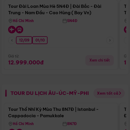
Tour Đài Loan Mùa Hè 5N4Đ | Đài Bắc - Đài
To
Trung - Nam Đầu - Cao Hùng ( Bay Vn)
Tr
Hồ Chí Minh
5N4Đ
12/09
01/10
Giá từ:
Giá
Xem chi tiết
12.999.000đ
1
TOUR DU LỊCH ÂU-ÚC-MỸ-PHI
Xem tất cả
Điểm nổi bật
Tour Thổ Nhĩ Kỳ Mùa Thu 8N7Đ | Istanbul -
To
Cappadocia - Pamukkale
Đế
Hồ Chí Minh
8N7Đ