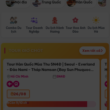
Nội địa
Trung Quốc
Hàn Quốc
N
Combo Du
Tour Doanh
Du lịch Hành
Tour Hoa Anh
Du lịch Mùa
D
lịch
Nghiệp
Hương
Đào
Hè
TOUR GIỜ CHÓT
Xem tất cả
Điểm nổi bật
Còn
17 ngày 05:18:49
Cò
Tour Hàn Quốc Mùa Thu 5N4Đ | Seoul - Everland
To
- Đảo Nami - Tháp Namsan (Bay Sun Phuquoc
Hò
Bay Sun Phuquoc Airways
Tặ
Airways)
Aq
Hồ Chí Minh
5N4Đ
26/08
‹
Còn 9/10 chỗ
Còn 9/10 chỗ
C
C