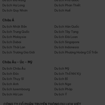
Du lịch Đà Nẵng
Du lịch Phú Quốc
Du lịch Hạ Long
Du lịch Phan Thiết
Du lịch Quy Nhơn
Du lịch Huế
Châu Á
Du lịch Nhật Bản
Du lịch Hàn Quốc
Du lịch Trung Quốc
Du lịch Tây Tạng
Du lịch Malaysia
Du lịch Đài Loan
Du lịch Dubai
Du lịch Singapore
Du lịch Thái Lan
Du lịch Indonesia
Du lịch Trương Gia Giới
Du lịch Phượng Hoàng Cổ Trấn
Châu Âu - Úc - Mỹ
Du lịch Châu Âu
Du lịch Mỹ
Du lịch Đức
Du lịch Thổ Nhĩ Kỳ
Du lịch Thụy Sĩ
Du lịch Bỉ
Du lịch Anh
Du lịch Nga
Du lịch luxembourg
Du lịch Pháp
Du lịch Hà Lan
Du lịch Ý
CÔNG TY CỔ PHẦN TRUYỀN THÔNG DU LỊCH VIỆT