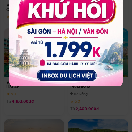
Quoc
Vinpearl Resort & Spa Phu
Phú Quốc
Quoc
★ 5.0
★ 5.0
Vinpearl Resort & Golf Nam
Melia Vinpearl Danang
Hội An
Riverfront
★ 5.0
Đà Nẵng
Từ
4,150,000đ
★ 5.0
Từ
2,400,000đ