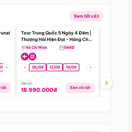
Xem tất cả
 bật
Điểm nổi bật
runei
Tour Trung Quốc 5 Ngày 4 Đêm |
Tour Trung 
Tour Hè
Thượng Hải Hiện Đại - Hàng Châu
Ân Thi - Trư
Nên Thơ - Ô Trấn Cổ Kính
Hồ Chí Minh
5N4Đ
Hồ Chí Minh
01/10
15/10
29/10
05/09
12/09
19/09
16/08
›
Giá từ:
Giá từ:
tiết
Xem chi tiết
18.990.000đ
16.990.0