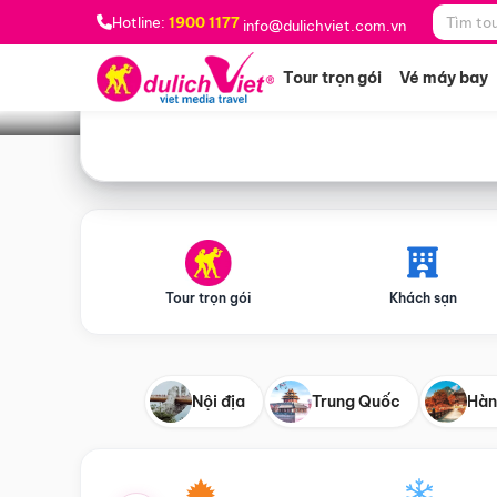
Bạn muốn đi đâu?
*
Hotline:
1900 1177
info@dulichviet.com.vn
Tour trọn gói
Vé máy bay
Tour trọn gói
Khách sạn
Nội địa
Trung Quốc
Hàn