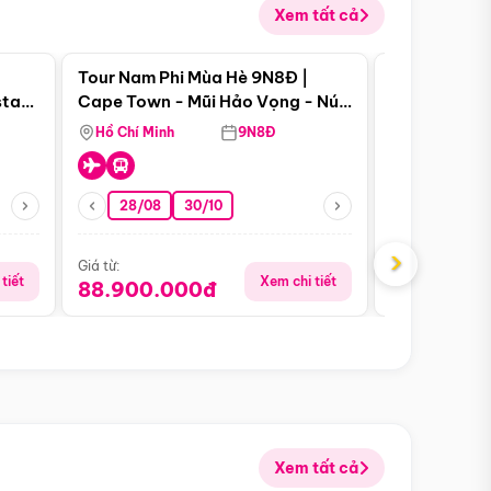
Xem tất cả
 bật
Điểm nổi bật
Tour Nam Phi Mùa Hè 9N8Đ |
Tour Mỹ Mùa
star
Cape Town - Mũi Hảo Vọng - Núi
Hoa Kỳ - Me
Bàn - Johannesburg - Pretoria -
Hồ Chí Minh
9N8Đ
Hồ Chí Minh
Safari - Lodge
28/08
30/10
29/08
›
Giá từ:
Giá từ:
tiết
Xem chi tiết
88.900.000đ
59.900.
Xem tất cả