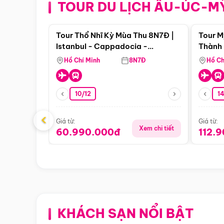
TOUR DU LỊCH ÂU-ÚC-M
Điểm nổi bật
Tour Thổ Nhĩ Kỳ Mùa Thu 8N7Đ |
Tour M
Istanbul - Cappadocia -
Thành 
Pamukkale
Thiên 
Hồ Chí Minh
8N7Đ
Hồ Ch
10/12
1
‹
Giá từ:
Giá từ:
Xem chi tiết
60.990.000đ
112.
KHÁCH SẠN NỔI BẬT