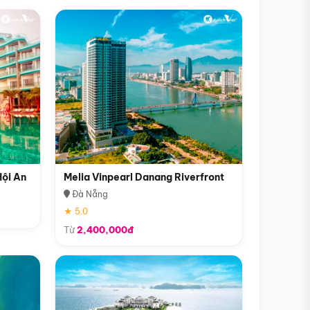
Hội An
Melia Vinpearl Danang Riverfront
Đà Nẵng
★ 5.0
Từ
2,400,000đ