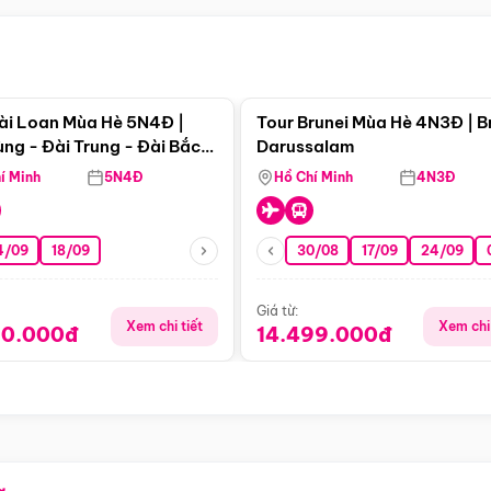
Điểm nổi bật
Điểm nổi
ài Loan Mùa Hè 5N4Đ |
Tour Brunei Mùa Hè 4N3Đ | B
ng - Đài Trung - Đài Bắc
Darussalam
j)
í Minh
5N4Đ
Hồ Chí Minh
4N3Đ
4/09
18/09
30/08
17/09
24/09
Giá từ:
Xem chi tiết
Xem chi 
90.000đ
14.499.000đ