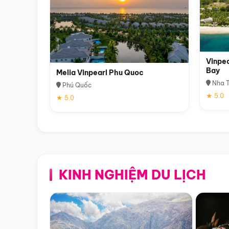
Vinpea
Bay
Melia Vinpearl Phu Quoc
Nha T
Phú Quốc
★ 5.0
★ 5.0
KINH NGHIỆM DU LỊCH