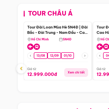
TOUR CHÂU Á
Điểm nổi bật
Tour Đài Loan Mùa Hè 5N4Đ | Đài
Tour Đ
Bắc - Đài Trung - Nam Đầu - Cao
Cao Hù
Hùng ( Bay Vn)
(Bay V
Hồ Chí Minh
5N4Đ
Hồ Ch
13/08
12/09
01/10
0
‹
Giá từ:
Giá từ:
Xem chi tiết
12.999.000đ
12.9