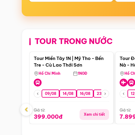
TOUR TRONG NƯỚC
Điểm nổi bật
Tour Miền Tây 1N | Mỹ Tho - Bến
Tour Đ
Tre - Cù Lao Thới Sơn
Nà - H
Nha
Hồ Chí Minh
1N0Đ
Hồ Ch
09/08
14/08
16/08
23/08
30/08
12
0
‹
Giá từ:
Giá từ:
Xem chi tiết
399.000đ
7.89