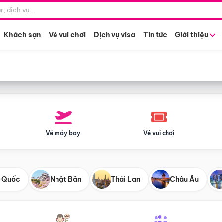
Điểm khởi hành
Tháng khở
Hồ Chí Minh
Bất kỳ 
Khách sạn
Vé vui chơi
Dịch vụ visa
Tin tức
Giới thiệu
Vé máy bay
Vé vui chơi
 Quốc
Nhật Bản
Thái Lan
Châu Âu