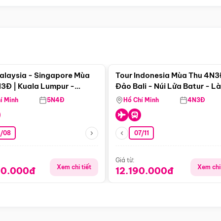
Điểm nổi bật
Điểm nổi
alaysia - Singapore Mùa
Tour Indonesia Mùa Thu 4N3
3Đ | Kuala Lumpur -
Đảo Bali - Núi Lửa Batur - L
a - Johor Baru -
Penglipuran
í Minh
5N4Đ
Hồ Chí Minh
4N3Đ
pore
3/08
07/11
Giá từ:
Xem chi tiết
Xem chi 
90.000đ
12.190.000đ