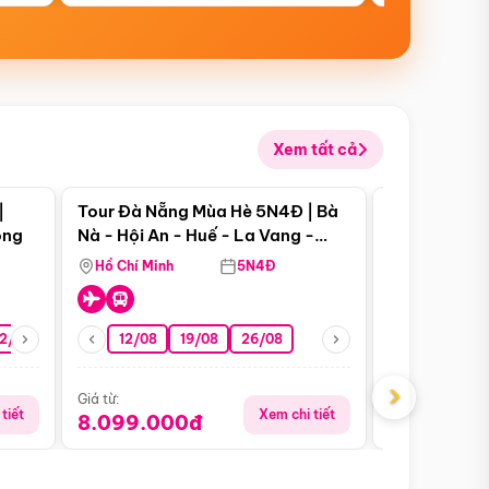
Xem tất cả
 bật
Điểm nổi bật
|
Tour Đà Nẵng Mùa Hè 5N4Đ | Bà
Tour Đà Nẵn
ong
Nà - Hội An - Huế - La Vang -
Nà - Hội An
Động Thiên Đường
Nha
Hồ Chí Minh
5N4Đ
Hồ Chí Minh
2/08
26/08
05/09
12/08
19/08
09/09
26/08
12/09
13/08
›
Giá từ:
Giá từ:
tiết
Xem chi tiết
8.099.000đ
6.899.00