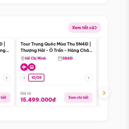
Xem tất cả
 bật
Điểm nổi bật
Đ |
Tour Trung Quôc Mùa Thu 5N4Đ |
Tour Trung
àng
Thượng Hải - Ô Trấn - Hàng Châu
| Thành Đô 
(Tour Không Shopping)
Viên Gấu Tr
Hồ Chí Minh
5N4Đ
Hồ Chí Minh
10/09
21/08
›
Giá từ:
Giá từ:
tiết
Xem chi tiết
15.499.000đ
16.999.0