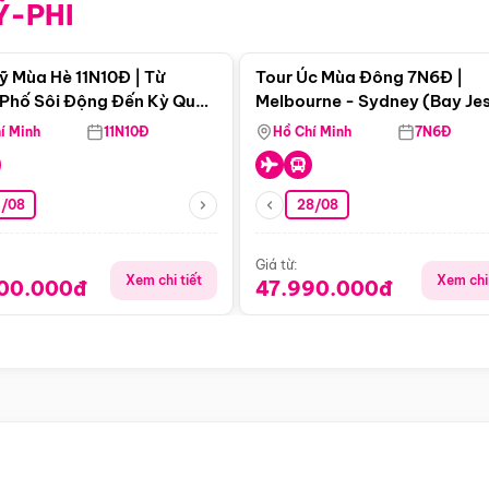
Ỹ-PHI
Điểm nổi bật
Điểm nổi
ỹ Mùa Hè 11N10Đ | Từ
Tour Úc Mùa Đông 7N6Đ |
Phố Sôi Động Đến Kỳ Quan
Melbourne - Sydney (Bay Je
Nhiên Mỹ
Airways)
í Minh
11N10Đ
Hồ Chí Minh
7N6Đ
4/08
28/08
Giá từ:
Xem chi tiết
Xem chi 
900.000đ
47.990.000đ