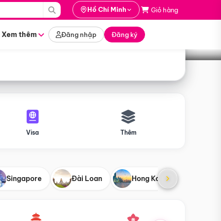
i hành
Hồ Chí Minh
Giỏ hàng
Tìm tour
tháng nào
Xem thêm
Đăng nhập
Đăng ký
Visa
Thêm
Singapore
Đài Loan
Hong Kong
Mỹ