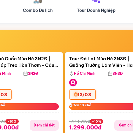
Tour Doanh Nghiệp
Du lịch Hành Hương
Điểm nổi bật
Điểm nổi
ngày 17:39:25
Còn
05 ngày 17:39:25
hú Quốc Mùa Hè 3N2Đ |
Tour Đà Lạt Mùa Hè 3N3Đ |
áp Treo Hòn Thơm - Cầu
Quảng Trường Lâm Viên - H
áp Treo Hòn Thơm
Công Viên Nước Aquatopia
Hill - Puppy Farm
í Minh
3N2Đ
Hồ Chí Minh
3N3Đ
/08
13/08
chỗ
chỗ
Còn 10 chỗ
Còn 10 chỗ
00đ
1.444.000đ
-10%
-10%
Xem chi tiết
Xem chi 
9.000đ
1.299.000đ