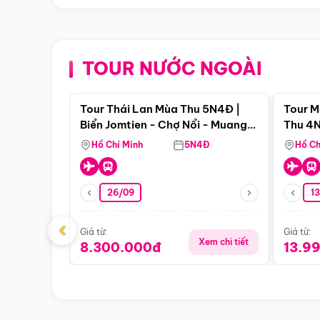
TOUR NƯỚC NGOÀI
Điểm nổi bật
Tour Thái Lan Mùa Thu 5N4Đ |
Tour M
Biển Jomtien - Chợ Nổi - Muang
Thu 4N
Boran - Suanthai (Bay Vietnam
Malacc
Hồ Chí Minh
5N4Đ
Hồ Ch
Airlines)
Singa
26/09
1
‹
Giá từ:
Giá từ:
Xem chi tiết
8.300.000đ
13.9