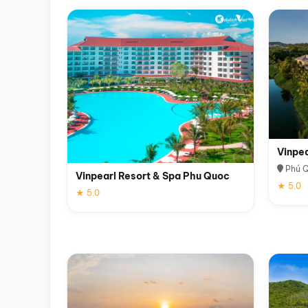
Vinpe
Phú 
Vinpearl Resort & Spa Phu Quoc
★ 5.0
★ 5.0