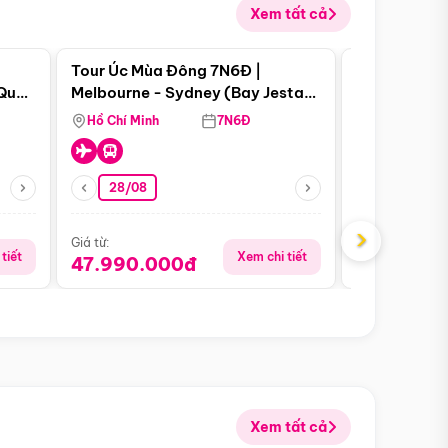
Xem tất cả
 bật
Điểm nổi bật
Tour Úc Mùa Đông 7N6Đ |
Tour Nam Ph
 Quan
Melbourne - Sydney (Bay Jestar
Cape Town -
Airways)
Bàn - Johan
Hồ Chí Minh
7N6Đ
Hồ Chí Minh
Safari - Lo
28/08
28/08
›
Giá từ:
Giá từ:
tiết
Xem chi tiết
47.990.000đ
88.900.0
Xem tất cả