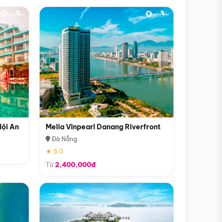
Hội An
Melia Vinpearl Danang Riverfront
Đà Nẵng
★ 5.0
Từ
2,400,000đ