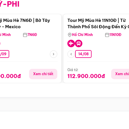
Ỹ-PHI
Điểm nổi bật
Điểm nổi
ỹ Mùa Hè 7N6Đ | Bờ Tây
Tour Mỹ Mùa Hè 11N10Đ | Từ
 - Mexico
Thành Phố Sôi Động Đến Kỳ
Thiên Nhiên Mỹ
í Minh
7N6Đ
Hồ Chí Minh
11N10Đ
9/09
14/08
Giá từ:
Xem chi tiết
Xem chi 
00.000đ
112.900.000đ