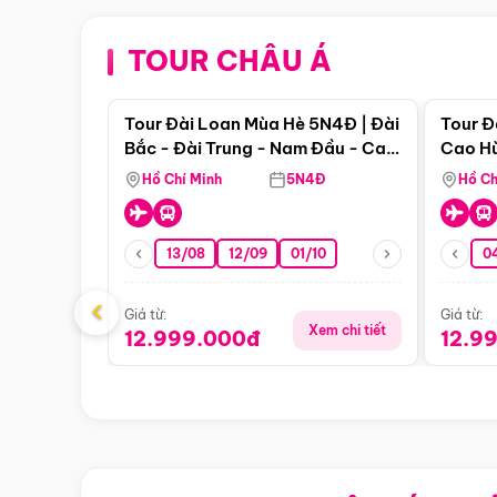
TOUR CHÂU Á
Điểm nổi bật
Tour Đài Loan Mùa Hè 5N4Đ | Đài
Tour Đ
Bắc - Đài Trung - Nam Đầu - Cao
Cao Hù
Hùng ( Bay Vn)
(Bay V
Hồ Chí Minh
5N4Đ
Hồ Ch
13/08
12/09
01/10
0
‹
Giá từ:
Giá từ:
Xem chi tiết
12.999.000đ
12.9