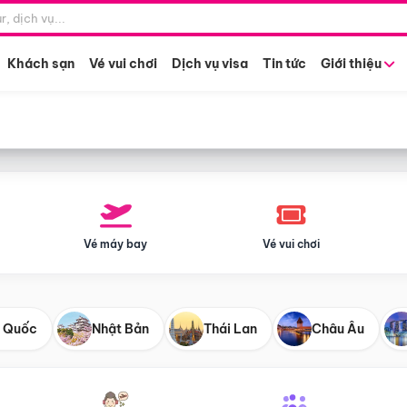
Điểm khởi hành
Tháng khở
Hồ Chí Minh
Bất kỳ 
Khách sạn
Vé vui chơi
Dịch vụ visa
Tin tức
Giới thiệu
Vé máy bay
Vé vui chơi
 Quốc
Nhật Bản
Thái Lan
Châu Âu