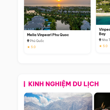
Vinpea
Bay
Melia Vinpearl Phu Quoc
Nha T
Phú Quốc
★ 5.0
★ 5.0
KINH NGHIỆM DU LỊCH