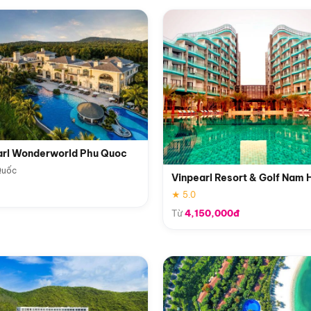
arl Wonderworld Phu Quoc
Quốc
Vinpearl Resort & Golf Nam 
★ 5.0
Từ
4,150,000đ