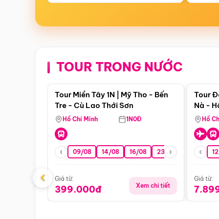
TOUR TRONG NƯỚC
Điểm nổi bật
Tour Miền Tây 1N | Mỹ Tho - Bến
Tour Đ
Tre - Cù Lao Thới Sơn
Nà - H
Nha
Hồ Chí Minh
1N0Đ
Hồ Ch
09/08
14/08
16/08
23/08
30/08
12
0
‹
Giá từ:
Giá từ:
Xem chi tiết
399.000đ
7.89