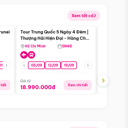
Xem tất cả
 bật
Điểm nổi bật
runei
Tour Trung Quốc 5 Ngày 4 Đêm |
Tour Trung 
Tour Hè
Thượng Hải Hiện Đại - Hàng Châu
Ân Thi - Trư
Nên Thơ - Ô Trấn Cổ Kính
Hồ Chí Minh
5N4Đ
Hồ Chí Minh
01/10
15/10
29/10
05/09
12/09
19/09
16/08
›
Giá từ:
Giá từ:
tiết
Xem chi tiết
18.990.000đ
16.990.0