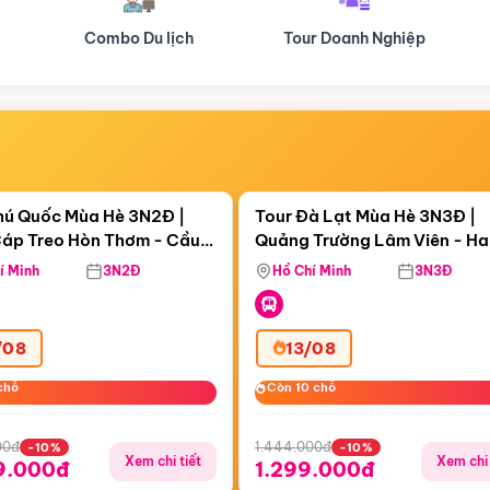
Tour Doanh Nghiệp
Du lịch Hành Hương
Điểm nổi bật
Điểm nổi
ngày 20:56:05
Còn
05 ngày 20:56:05
hú Quốc Mùa Hè 3N2Đ |
Tour Đà Lạt Mùa Hè 3N3Đ |
áp Treo Hòn Thơm - Cầu
Quảng Trường Lâm Viên - H
áp Treo Hòn Thơm
Công Viên Nước Aquatopia
Hill - Puppy Farm
í Minh
3N2Đ
Hồ Chí Minh
3N3Đ
/08
13/08
chỗ
chỗ
Còn 10 chỗ
Còn 10 chỗ
00đ
1.444.000đ
-10%
-10%
Xem chi tiết
Xem chi 
9.000đ
1.299.000đ