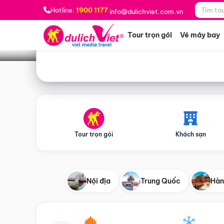
Bạn muốn đi đâu?
*
Hotline:
1900 1177
info@dulichviet.com.vn
Tour trọn gói
Vé máy bay
Tour trọn gói
Khách sạn
Nội địa
Trung Quốc
Hàn