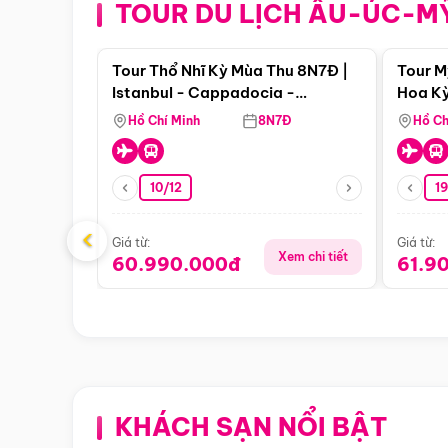
TOUR DU LỊCH ÂU-ÚC-M
Điểm nổi bật
Tour Thổ Nhĩ Kỳ Mùa Thu 8N7Đ |
Tour M
Istanbul - Cappadocia -
Hoa Kỳ
Pamukkale
Hồ Chí Minh
8N7Đ
Hồ Ch
10/12
1
‹
Giá từ:
Giá từ:
Xem chi tiết
60.990.000đ
61.9
KHÁCH SẠN NỔI BẬT