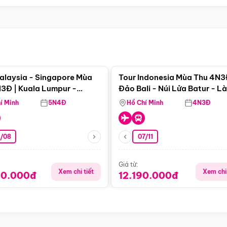
Điểm nổi bật
Điểm nổi
alaysia - Singapore Mùa
Tour Indonesia Mùa Thu 4N3
3Đ | Kuala Lumpur -
Đảo Bali - Núi Lửa Batur - L
a - Johor Baru -
Penglipuran
í Minh
5N4Đ
Hồ Chí Minh
4N3Đ
pore
3/08
07/11
Giá từ:
Xem chi tiết
Xem chi 
90.000đ
12.190.000đ