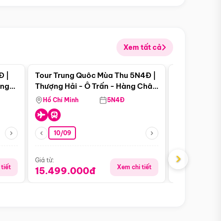
Xem tất cả
 bật
Điểm nổi bật
Đ |
Tour Trung Quôc Mùa Thu 5N4Đ |
Tour Trung
àng
Thượng Hải - Ô Trấn - Hàng Châu
| Thành Đô 
(Tour Không Shopping)
Viên Gấu Tr
Hồ Chí Minh
5N4Đ
Hồ Chí Minh
10/09
23/08
›
Giá từ:
Giá từ:
tiết
Xem chi tiết
15.499.000đ
16.999.0