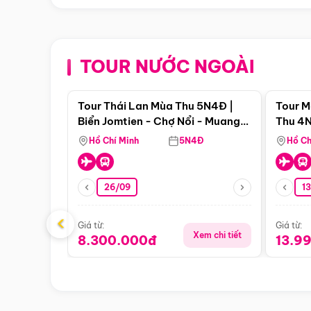
TOUR NƯỚC NGOÀI
Điểm nổi bật
Tour Thái Lan Mùa Thu 5N4Đ |
Tour M
Biển Jomtien - Chợ Nổi - Muang
Thu 4N
Boran - Suanthai
Malacc
Hồ Chí Minh
5N4Đ
Hồ Ch
Singa
26/09
1
‹
Giá từ:
Giá từ:
Xem chi tiết
8.300.000đ
13.9