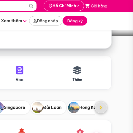
i hành
Hồ Chí Minh
Giỏ hàng
Tìm tour
tháng nào
Xem thêm
Đăng nhập
Đăng ký
Visa
Thêm
Singapore
Đài Loan
Hong Kong
Mỹ