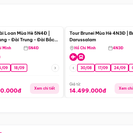
Điểm nổi bật
Điểm nổi
ài Loan Mùa Hè 5N4Đ |
Tour Brunei Mùa Hè 4N3Đ | B
ng - Đài Trung - Đài Bắc
Darussalam
j)
í Minh
5N4Đ
Hồ Chí Minh
4N3Đ
4/09
18/09
30/08
17/09
24/09
Giá từ:
Xem chi tiết
Xem chi 
90.000đ
14.499.000đ