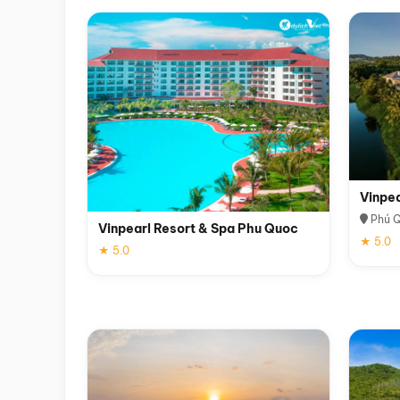
Vinpe
Phú 
Vinpearl Resort & Spa Phu Quoc
★ 5.0
★ 5.0