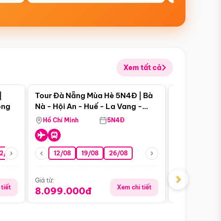
Xem tất cả
 bật
Điểm nổi bật
|
Tour Đà Nẵng Mùa Hè 5N4Đ | Bà
Tour Đà Nẵn
ong
Nà - Hội An - Huế - La Vang -
Nà - Hội An
Động Thiên Đường
Nha
Hồ Chí Minh
5N4Đ
Hồ Chí Minh
2/08
26/08
05/09
12/08
19/08
09/09
26/08
12/09
13/08
›
Giá từ:
Giá từ:
tiết
Xem chi tiết
8.099.000đ
6.899.00